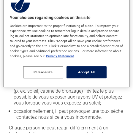
Effets indésirables
En plus de ses effets recherchés, ce produit peut à
Your choices regarding cookies on this site
l'occasion entraîner certains effets indésirables (effets
Cookies are important to the proper functioning of a site. To improve your
secondaires), notamment :
experience, we use cookies to remember log-in details and provide secure
log-in, collect statistics to optimise site functionality, and deliver content
il peut causer des maux de tête;
tailored to your interests. Click 'Accept All' to save your cookie preferences
and go directly to the site. Click 'Personalize' to see a detailed description of
il peut causer de la diarrhée;
cookie types and additional preference options. For more information about
il peut causer des étourdissements - levez-vous
cookies, please see our
Privacy Statement
lentement et soyez prudent avant de prendre le
volant;
Personalize
Accept All
il peut causer une fatigue inhabituelle;
il peut rendre votre peau plus sensible aux rayons UV
(p. ex. soleil, cabine de bronzage) - évitez le plus
possible de vous exposer aux rayons UV et protégez-
vous lorsque vous vous exposez au soleil;
occasionnellement, il peut provoquer une toux sèche
- contactez-nous si cela vous incommode.
Chaque personne peut réagir différemment à un