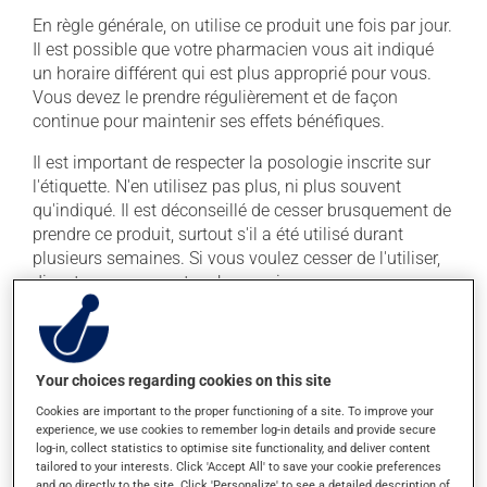
En règle générale, on utilise ce produit une fois par jour.
Il est possible que votre pharmacien vous ait indiqué
un horaire différent qui est plus approprié pour vous.
Vous devez le prendre régulièrement et de façon
continue pour maintenir ses effets bénéfiques.
Il est important de respecter la posologie inscrite sur
l'étiquette. N'en utilisez pas plus, ni plus souvent
qu'indiqué. Il est déconseillé de cesser brusquement de
prendre ce produit, surtout s'il a été utilisé durant
plusieurs semaines. Si vous voulez cesser de l'utiliser,
discutez-en avec votre pharmacien.
Ce médicament peut être pris avec ou sans nourriture,
sans égard aux repas ou aux collations. Ce
médicament peut augmenter les effets de l'alcool.
Your choices regarding cookies on this site
Limitez la consommation d'alcool à une prise
Cookies are important to the proper functioning of a site. To improve your
occasionnelle.
experience, we use cookies to remember log-in details and provide secure
log-in, collect statistics to optimise site functionality, and deliver content
tailored to your interests. Click 'Accept All' to save your cookie preferences
Effets indésirables
and go directly to the site. Click 'Personalize' to see a detailed description of