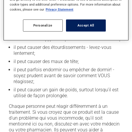
cookie types and additional preference options. For more information about
En plus de ses effets recherchés, ce produit peut à
cookies, please see our
Privacy Statement
l'occasion entraîner certains effets indésirables (effets
secondaires), notamment :
Personalize
Accept All
il peut causer de la constipation - pour la prévenir,
buvez beaucoup, prenez plus de fibres alimentaires;
il peut causer des étourdissements - levez-vous
lentement;
il peut causer des maux de tête;
il peut parfois endormir ou empêcher de dormir! -
soyez prudent avant de savoir comment VOUS
réagissez;
il peut causer un gain de poids, surtout lorsqu'il est
utilisé de façon prolongée.
Chaque personne peut réagir différemment à un
traitement. Si vous croyez que ce produit est la cause
d'un problème qui vous incommode, qu'il soit
mentionné ici ou non, discutez-en avec votre médecin
ou votre pharmacien. Ils peuvent vous aider à