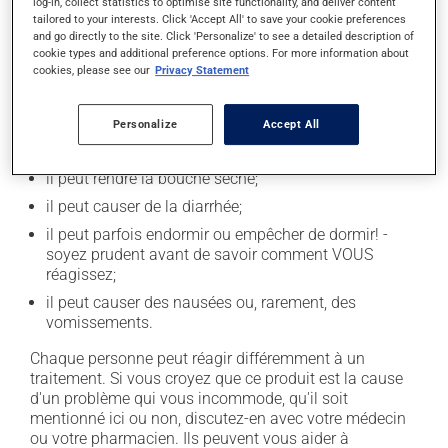
médecin.
log-in, collect statistics to optimise site functionality, and deliver content
tailored to your interests. Click 'Accept All' to save your cookie preferences
and go directly to the site. Click 'Personalize' to see a detailed description of
cookie types and additional preference options. For more information about
Effets indésirables
cookies, please see our
Privacy Statement
En plus de ses effets recherchés, ce produit peut à
l'occasion entraîner certains effets indésirables (effets
Personalize
Accept All
secondaires), notamment :
il peut rendre la bouche sèche;
il peut causer de la diarrhée;
il peut parfois endormir ou empêcher de dormir! -
soyez prudent avant de savoir comment VOUS
réagissez;
il peut causer des nausées ou, rarement, des
vomissements.
Chaque personne peut réagir différemment à un
traitement. Si vous croyez que ce produit est la cause
d'un problème qui vous incommode, qu'il soit
mentionné ici ou non, discutez-en avec votre médecin
ou votre pharmacien. Ils peuvent vous aider à