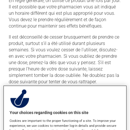
En règle générale, on utilise ce produit une fois par jour.
Il est possible que votre pharmacien vous ait indiqué
un horaire différent qui est plus approprié pour vous.
Vous devez le prendre régulièrement et de façon
continue pour maintenir ses effets bénéfiques.
Il est déconseillé de cesser brusquement de prendre ce
produit, surtout s'il a été utilisé durant plusieurs
semaines. Si vous voulez cesser de l'utiliser, discutez-
en avec votre pharmacien. Si vous oubliez de prendre
une dose, prenez-la dès que vous y pensez. S'il est
presque l'heure de votre dose suivante, laissez
simplement tomber la dose oubliée. Ne doublez pas la
dose suivante pour tenter de vous rattraper.
Ce médicament peut être pris avec ou sans nourriture,
sans égard aux repas ou aux collations. La prise
d'alcool peut augmenter l'effet de ce produit. Il est donc
recommandé d'en consommer avec modération. Afin
Your choices regarding cookies on this site
de savoir quelle quantité d'alcool vous est permise,
Cookies are important to the proper functioning of a site. To improve your
veuillez en discuter avec votre pharmacien ou votre
experience, we use cookies to remember log-in details and provide secure