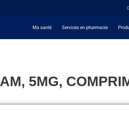
C
Ma santé
Services en pharmacie
Produ
RAM, 5MG, COMPRI
n. On l'emploie aussi pour d'autres indications. Lorsqu'utilisé p
s semaines.