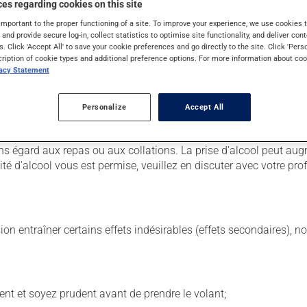
es regarding cookies on this site
important to the proper functioning of a site. To improve your experience, we use cookie
s and provide secure log-in, collect statistics to optimise site functionality, and deliver cont
s. Click 'Accept All' to save your cookie preferences and go directly to the site. Click 'Pers
 Il est possible que votre pharmacien vous ait indiqué un horaire 
cription of cookie types and additional preference options. For more information about coo
r ses effets bénéfiques.
vacy Statement
uit, surtout s'il a été utilisé durant plusieurs semaines. Si vous 
Personalize
Accept All
a dès que vous y pensez. S'il est presque l'heure de votre dose
r.
s égard aux repas ou aux collations. La prise d'alcool peut augm
 d'alcool vous est permise, veuillez en discuter avec votre prof
sion entraîner certains effets indésirables (effets secondaires), 
ent et soyez prudent avant de prendre le volant;