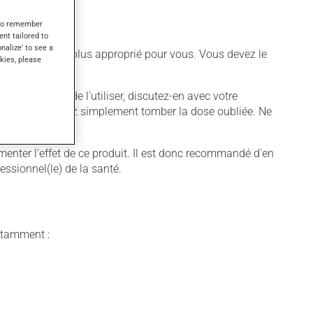
s to remember
ent tailored to
onalize' to see a
différent qui est plus approprié pour vous. Vous devez le
kies, please
voulez cesser de l'utiliser, discutez-en avec votre
 suivante, laissez simplement tomber la dose oubliée. Ne
enter l'effet de ce produit. Il est donc recommandé d'en
essionnel(le) de la santé.
notamment :