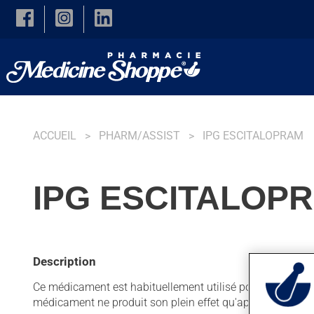
Skip to main content
ACCUEIL
PHARM/ASSIST
IPG ESCITALOPRAM
IPG ESCITALOP
Description
Ce médicament est habituellement utilisé pour la dépressio
médicament ne produit son plein effet qu'après quelque