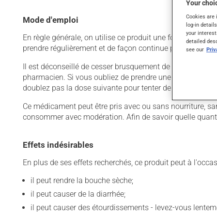
Your choic
Cookies are 
Mode d'emploi
log-in detail
your interest
En règle générale, on utilise ce produit une fois par jour.
detailed des
prendre régulièrement et de façon continue pour mainteni
see our
Pri
Il est déconseillé de cesser brusquement de prendre ce prod
pharmacien. Si vous oubliez de prendre une dose, prenez-l
doublez pas la dose suivante pour tenter de vous rattrape
Ce médicament peut être pris avec ou sans nourriture, san
consommer avec modération. Afin de savoir quelle quantité
Effets indésirables
En plus de ses effets recherchés, ce produit peut à l'occa
il peut rendre la bouche sèche;
il peut causer de la diarrhée;
il peut causer des étourdissements - levez-vous lentem