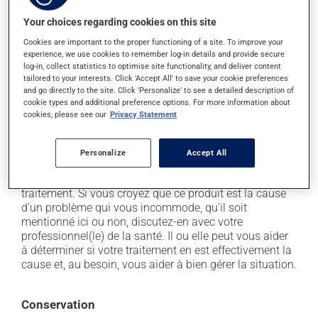
En plus de ses effets recherchés, ce produit peut à
Your choices regarding cookies on this site
l'occasion entraîner certains effets indésirables (effets
Cookies are important to the proper functioning of a site. To improve your
secondaires), notamment :
experience, we use cookies to remember log-in details and provide secure
log-in, collect statistics to optimise site functionality, and deliver content
il peut causer des maux de tête;
tailored to your interests. Click 'Accept All' to save your cookie preferences
and go directly to the site. Click 'Personalize' to see a detailed description of
il agit sur l'intestin et peut causer de la diarrhée ou
cookie types and additional preference options. For more information about
de la constipation, selon la sensibilité de chacun;
cookies, please see our
Privacy Statement
il peut occasionner des flatulences et des gaz;
il peut causer des douleurs musculaires.
Personalize
Accept All
Chaque personne peut réagir différemment à un
traitement. Si vous croyez que ce produit est la cause
d'un problème qui vous incommode, qu'il soit
mentionné ici ou non, discutez-en avec votre
professionnel(le) de la santé. Il ou elle peut vous aider
à déterminer si votre traitement en est effectivement la
cause et, au besoin, vous aider à bien gérer la situation.
Conservation