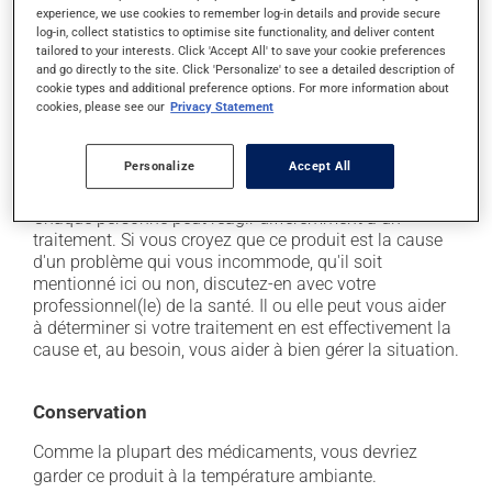
experience, we use cookies to remember log-in details and provide secure
il peut faire augmenter la pression artérielle;
log-in, collect statistics to optimise site functionality, and deliver content
tailored to your interests. Click 'Accept All' to save your cookie preferences
il peut provoquer une rétention de liquide et de
and go directly to the site. Click 'Personalize' to see a detailed description of
l'enflure (oedème);
cookie types and additional preference options. For more information about
cookies, please see our
Privacy Statement
il peut rendre votre peau plus sensible aux rayons UV
(p. ex. soleil, cabine de bronzage) - évitez le plus
possible de vous exposer aux rayons UV et protégez-
Personalize
Accept All
vous lorsque vous vous exposez au soleil.
Chaque personne peut réagir différemment à un
traitement. Si vous croyez que ce produit est la cause
d'un problème qui vous incommode, qu'il soit
mentionné ici ou non, discutez-en avec votre
professionnel(le) de la santé. Il ou elle peut vous aider
à déterminer si votre traitement en est effectivement la
cause et, au besoin, vous aider à bien gérer la situation.
Conservation
Comme la plupart des médicaments, vous devriez
garder ce produit à la température ambiante.