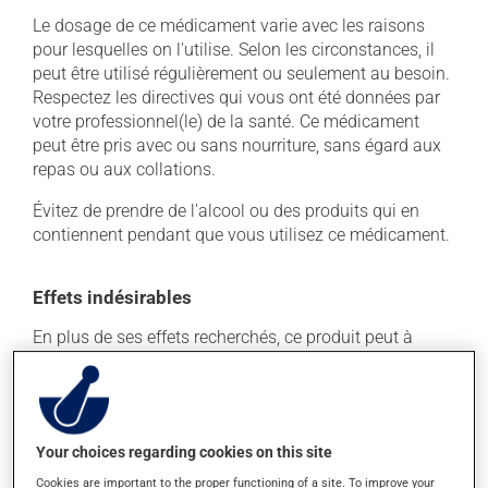
Le dosage de ce médicament varie avec les raisons
pour lesquelles on l'utilise. Selon les circonstances, il
peut être utilisé régulièrement ou seulement au besoin.
Respectez les directives qui vous ont été données par
votre professionnel(le) de la santé. Ce médicament
peut être pris avec ou sans nourriture, sans égard aux
repas ou aux collations.
Évitez de prendre de l'alcool ou des produits qui en
contiennent pendant que vous utilisez ce médicament.
Effets indésirables
En plus de ses effets recherchés, ce produit peut à
l'occasion entraîner certains effets indésirables (effets
secondaires), notamment :
il peut causer de la diarrhée;
Your choices regarding cookies on this site
il peut causer des maux de ventre;
Cookies are important to the proper functioning of a site. To improve your
il peut donner des problèmes de digestion;