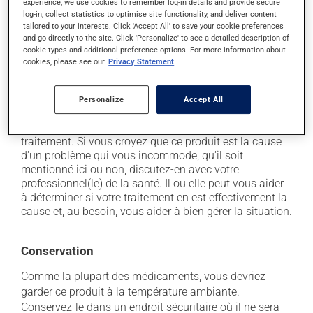
il peut causer des maux de tête;
experience, we use cookies to remember log-in details and provide secure
log-in, collect statistics to optimise site functionality, and deliver content
il peut causer des étourdissements - levez-vous
tailored to your interests. Click 'Accept All' to save your cookie preferences
lentement et soyez prudent avant de prendre le
and go directly to the site. Click 'Personalize' to see a detailed description of
volant;
cookie types and additional preference options. For more information about
cookies, please see our
Privacy Statement
il peut causer une fatigue inhabituelle;
occasionnellement, il peut provoquer une toux sèche
Personalize
Accept All
- contactez-nous si cela vous incommode.
Chaque personne peut réagir différemment à un
traitement. Si vous croyez que ce produit est la cause
d'un problème qui vous incommode, qu'il soit
mentionné ici ou non, discutez-en avec votre
professionnel(le) de la santé. Il ou elle peut vous aider
à déterminer si votre traitement en est effectivement la
cause et, au besoin, vous aider à bien gérer la situation.
Conservation
Comme la plupart des médicaments, vous devriez
garder ce produit à la température ambiante.
Conservez-le dans un endroit sécuritaire où il ne sera