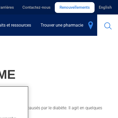
arrières
Contactez-nous
Renouvellements
English
its et ressources
Trouver une pharmacie
IME
blèmes rénaux causés par le diabète. Il agit en quelques