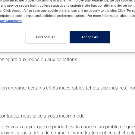
important to the proper functioning of a site. To improve your experience, we use cookie
s and provide secure log-in, collect statistics to optimise site functionality, and deliver cont
s. Click 'Accept All' to save your cookie preferences and go directly to the site. Click 'Pers
cription of cookie types and additional preference options. For more information about coo
vacy Statement
 Il est possible que votre pharmacien vous ait indiqué un horaire 
 même moment de la journée.
Personalize
Accept All
 de façon régulière et continue. Assurez-vous de ne jamais en man
 suivante, laissez simplement tomber la dose oubliée. Ne doublez
ns égard aux repas ou aux collations.
sion entraîner certains effets indésirables (effets secondaires), 
- contactez-nous si cela vous incommode.
. Si vous croyez que ce produit est la cause d'un problème qui 
euvent vous aider à déterminer si votre traitement en est effecti