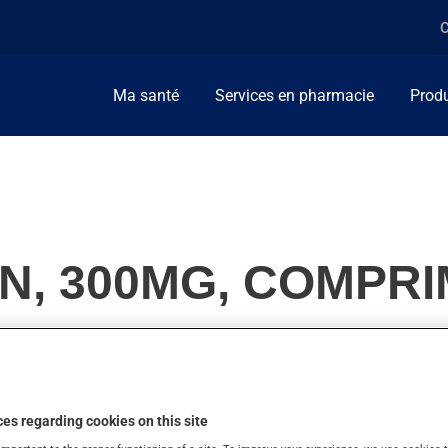
C
Ma santé
Services en pharmacie
Produ
N, 300MG, COMPR
 tension artérielle. On l'emploie aussi pour la prévention de pro
es regarding cookies on this site
ction.