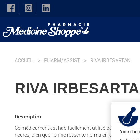
Skip to main content
ACCUEIL
PHARM/ASSIST
RIVA IRBESARTAN
RIVA IRBESARTA
Description
Ce médicament est habituellement utilisé pour diminuer la
Your choic
heures, bien que l'on ne ressente normalement pas son a