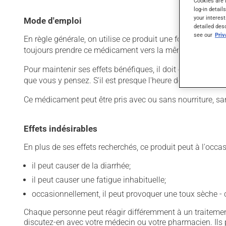
Cookies are 
log-in detail
your interest
Mode d'emploi
detailed des
see our
Pri
En règle générale, on utilise ce produit une fois par jour.
toujours prendre ce médicament vers la même heure, au
Pour maintenir ses effets bénéfiques, il doit être utilisé
que vous y pensez. S'il est presque l'heure de votre dose
Ce médicament peut être pris avec ou sans nourriture, sa
Effets indésirables
En plus de ses effets recherchés, ce produit peut à l'occa
il peut causer de la diarrhée;
il peut causer une fatigue inhabituelle;
occasionnellement, il peut provoquer une toux sèche 
Chaque personne peut réagir différemment à un traitement
discutez-en avec votre médecin ou votre pharmacien. Ils p