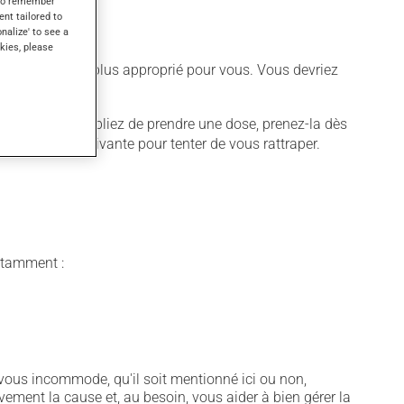
s to remember
ent tailored to
onalize' to see a
kies, please
différent qui est plus approprié pour vous. Vous devriez
quer. Si vous oubliez de prendre une dose, prenez-la dès
 pas la dose suivante pour tenter de vous rattraper.
notamment :
vous incommode, qu'il soit mentionné ici ou non,
vement la cause et, au besoin, vous aider à bien gérer la