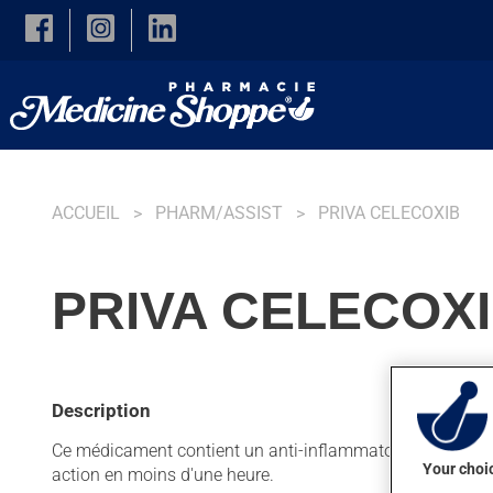
Skip to main content
ACCUEIL
PHARM/ASSIST
PRIVA CELECOXIB
PRIVA CELECOXI
Description
Ce médicament contient un anti-inflammatoire non stéroïdie
Your choic
action en moins d'une heure.