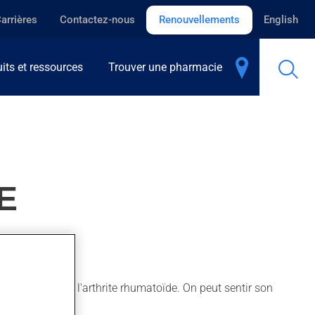
arrières
Contactez-nous
Renouvellements
English
its et ressources
Trouver une pharmacie
E
loie aussi pour l'arthrite rhumatoïde. On peut sentir son