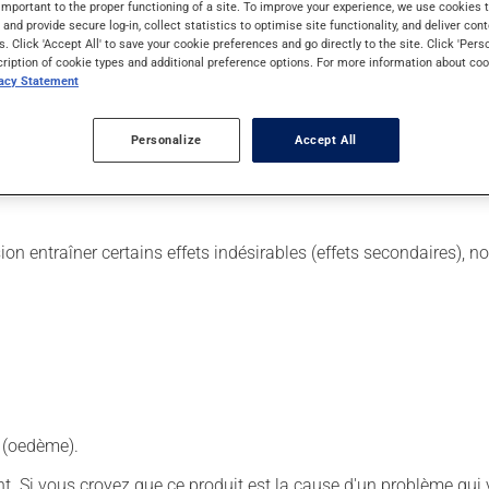
important to the proper functioning of a site. To improve your experience, we use cookie
s and provide secure log-in, collect statistics to optimise site functionality, and deliver cont
s. Click 'Accept All' to save your cookie preferences and go directly to the site. Click 'Pers
cription of cookie types and additional preference options. For more information about coo
vacy Statement
quelles on l'utilise. Selon les circonstances, il peut être utili
 votre pharmacien. Ce médicament peut être pris avec ou sans no
Personalize
Accept All
tiennent pendant que vous utilisez ce médicament.
sion entraîner certains effets indésirables (effets secondaires), 
e (oedème).
. Si vous croyez que ce produit est la cause d'un problème qui 