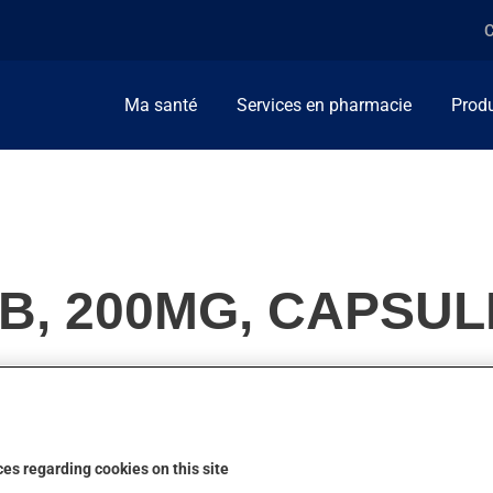
C
Ma santé
Services en pharmacie
Produ
B, 200MG, CAPSUL
n (AINS). Habituellement, on l'utilise pour la douleur. On l'emp
es regarding cookies on this site