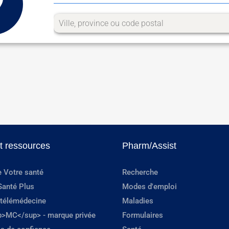
et ressources
Pharm/Assist
e Votre santé
Recherche
Santé Plus
Modes d'emploi
 télémédecine
Maladies
p>MC</sup> - marque privée
Formulaires