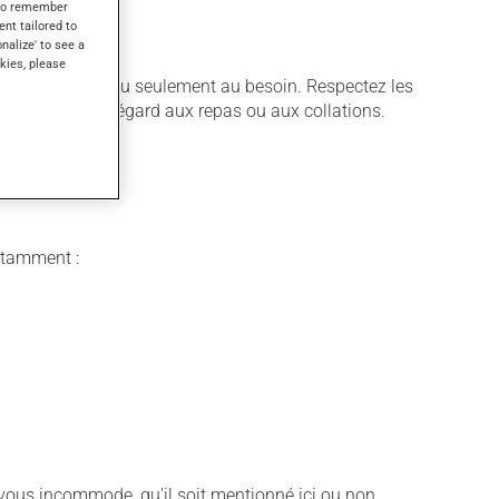
s to remember
ent tailored to
onalize' to see a
kies, please
sé régulièrement ou seulement au besoin. Respectez les
urriture, sans égard aux repas ou aux collations.
notamment :
vous incommode, qu'il soit mentionné ici ou non,