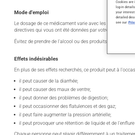
Cookies are 
log-in detail
Mode d'emploi
your interest
detailed des
see our
Pri
Le dosage de ce médicament varie avec les raisons pour les
directives qui vous ont été données par votre médecin ou
Évitez de prendre de l'alcool ou des produits qui en con
Effets indésirables
En plus de ses effets recherchés, ce produit peut à l'occa
il peut causer de la diarrhée;
il peut causer des maux de ventre;
il peut donner des problèmes de digestion;
il peut occasionner des flatulences et des gaz;
il peut faire augmenter la pression artérielle;
il peut provoquer une rétention de liquide et de l'enflur
Chaque personne peut réagir différemment à un traitement