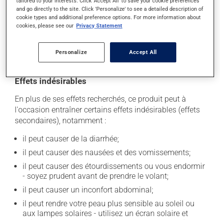
tailored to your interests. Click 'Accept All' to save your cookie preferences
magnésium ou zinc).
and go directly to the site. Click 'Personalize' to see a detailed description of
cookie types and additional preference options. For more information about
Pour maximiser son efficacité, il est préférable d'éviter
cookies, please see our
Privacy Statement
de prendre du jus d'orange durant les 4 heures
précédant la prise de ce médicament et les 4 heures
qui la suivent.
Personalize
Accept All
Effets indésirables
En plus de ses effets recherchés, ce produit peut à
l'occasion entraîner certains effets indésirables (effets
secondaires), notamment :
il peut causer de la diarrhée;
il peut causer des nausées et des vomissements;
il peut causer des étourdissements ou vous endormir
- soyez prudent avant de prendre le volant;
il peut causer un inconfort abdominal;
il peut rendre votre peau plus sensible au soleil ou
aux lampes solaires - utilisez un écran solaire et