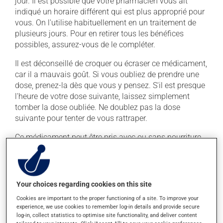
jour. Il est possible que votre pharmacien vous ait
indiqué un horaire différent qui est plus approprié pour
vous. On l'utilise habituellement en un traitement de
plusieurs jours. Pour en retirer tous les bénéfices
possibles, assurez-vous de le compléter.
Il est déconseillé de croquer ou écraser ce médicament,
car il a mauvais goût. Si vous oubliez de prendre une
dose, prenez-la dès que vous y pensez. S'il est presque
l'heure de votre dose suivante, laissez simplement
tomber la dose oubliée. Ne doublez pas la dose
suivante pour tenter de vous rattraper.
Ce médicament peut être pris avec ou sans nourriture,
sans égard aux repas ou aux collations. Il faut
toutefois éviter de prendre ce médicament avec une
collation ou un repas principalement constitué de
produits laitiers. De plus, ne prenez pas d'antiacide et
Your choices regarding cookies on this site
de multivitamine durant les 6 heures précédant la prise
Cookies are important to the proper functioning of a site. To improve your
de ce médicament et les 2 heures qui la suivent. Évitez
experience, we use cookies to remember log-in details and provide secure
aussi les suppléments de minéraux (calcium, fer,
log-in, collect statistics to optimise site functionality, and deliver content