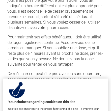
jour. Il est possible que votre pharmacien vous ait
indiqué un horaire différent qui est plus approprié pour
vous. Il est déconseillé de cesser brusquement de
prendre ce produit, surtout s'il a été utilisé durant
plusieurs semaines. Si vous voulez cesser de l'utiliser,
discutez-en avec votre pharmacien.
Pour maintenir ses effets bénéfiques, il doit être utilisé
de façon régulière et continue. Assurez-vous de ne
jamais en manquer. Si vous oubliez une dose, et qu'il
reste plus de 4 heures avant la prochaine dose, prenez-
la dès que vous y pensez. Ne doublez pas la dose
suivante pour tenter de vous rattraper.
Ce médicament peut être pris avec ou sans nourriture,
sans égard aux repas ou aux collations. La prise
d'alcool peut augmenter l'effet du médicament. Limitez
la consommation d'alcool à une prise occasionnelle de
petites quantités.
Your choices regarding cookies on this site
Cookies are important to the proper functioning of a site. To improve your
Effets indésirables