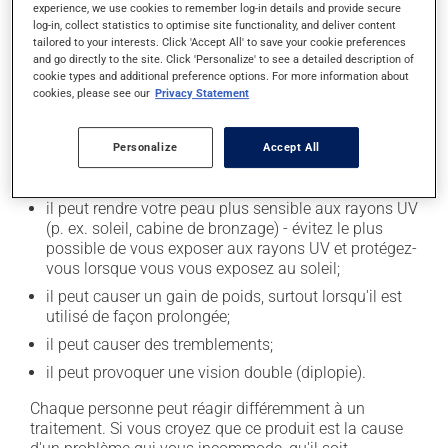
experience, we use cookies to remember log-in details and provide secure
log-in, collect statistics to optimise site functionality, and deliver content
En plus de ses effets recherchés, ce produit peut à
tailored to your interests. Click 'Accept All' to save your cookie preferences
l'occasion entraîner certains effets indésirables (effets
and go directly to the site. Click 'Personalize' to see a detailed description of
secondaires), notamment :
cookie types and additional preference options. For more information about
cookies, please see our
Privacy Statement
il peut causer des étourdissements ou vous endormir
- levez-vous lentement et soyez prudent avant de
Personalize
Accept All
prendre le volant;
il peut causer une fatigue inhabituelle;
il peut rendre votre peau plus sensible aux rayons UV
(p. ex. soleil, cabine de bronzage) - évitez le plus
possible de vous exposer aux rayons UV et protégez-
vous lorsque vous vous exposez au soleil;
il peut causer un gain de poids, surtout lorsqu'il est
utilisé de façon prolongée;
il peut causer des tremblements;
il peut provoquer une vision double (diplopie).
Chaque personne peut réagir différemment à un
traitement. Si vous croyez que ce produit est la cause