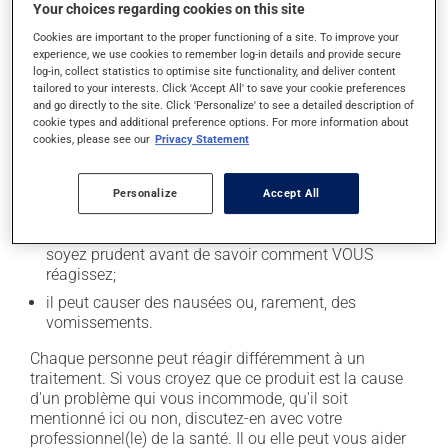
santé.
Your choices regarding cookies on this site
Cookies are important to the proper functioning of a site. To improve your
experience, we use cookies to remember log-in details and provide secure
Effets indésirables
log-in, collect statistics to optimise site functionality, and deliver content
tailored to your interests. Click 'Accept All' to save your cookie preferences
En plus de ses effets recherchés, ce produit peut à
and go directly to the site. Click 'Personalize' to see a detailed description of
l'occasion entraîner certains effets indésirables (effets
cookie types and additional preference options. For more information about
secondaires), notamment :
cookies, please see our
Privacy Statement
il peut rendre la bouche sèche;
Personalize
Accept All
il peut causer de la diarrhée;
il peut parfois endormir ou empêcher de dormir! -
soyez prudent avant de savoir comment VOUS
réagissez;
il peut causer des nausées ou, rarement, des
vomissements.
Chaque personne peut réagir différemment à un
traitement. Si vous croyez que ce produit est la cause
d'un problème qui vous incommode, qu'il soit
mentionné ici ou non, discutez-en avec votre
professionnel(le) de la santé. Il ou elle peut vous aider