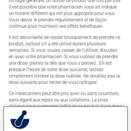
En règle générale, on utilise ce produit une fois par jour.
Il est possible que votre pharmacien vous ait indiqué
un horaire différent qui est plus approprié pour vous.
Vous devez le prendre régulièrement et de façon
continue pour maintenir ses effets bénéfiques.
Il est déconseillé de cesser brusquement de prendre ce
produit, surtout s'il a été utilisé durant plusieurs
semaines. Si vous voulez cesser de l'utiliser, discutez-
en avec votre pharmacien. Si vous oubliez de prendre
une dose, prenez-la dès que vous y pensez. S'il est
presque l'heure de votre dose suivante, laissez
simplement tomber la dose oubliée. Ne doublez pas la
dose suivante pour tenter de vous rattraper.
Ce médicament peut être pris avec ou sans nourriture,
sans égard aux repas ou aux collations. La prise
d'alcool peut augmenter l'effet de ce produit. Il est donc
recommandé d'en consommer avec modération. Afin
de savoir quelle quantité d'alcool vous est permise,
veuillez en discuter avec votre professionnel(le) de la