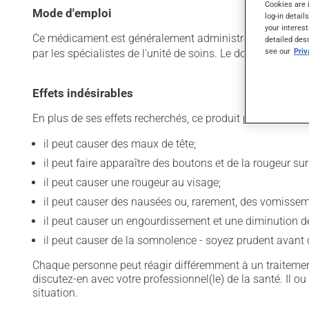
Cookies are 
Mode d'emploi
log-in detail
your interest
Ce médicament est généralement administré dans un établ
detailed des
see our
Pri
par les spécialistes de l'unité de soins. Le dosage et la
Effets indésirables
En plus de ses effets recherchés, ce produit peut à l'occa
il peut causer des maux de tête;
il peut faire apparaître des boutons et de la rougeur sur
il peut causer une rougeur au visage;
il peut causer des nausées ou, rarement, des vomissem
il peut causer un engourdissement et une diminution de 
il peut causer de la somnolence - soyez prudent avant d
Chaque personne peut réagir différemment à un traitement
discutez-en avec votre professionnel(le) de la santé. Il ou
situation.