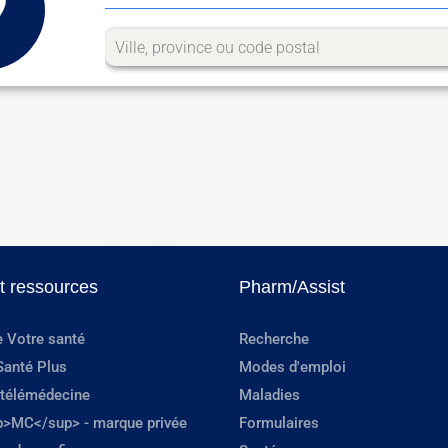
et ressources
Pharm/Assist
e Votre santé
Recherche
Santé Plus
Modes d'emploi
 télémédecine
Maladies
p>MC</sup> - marque privée
Formulaires