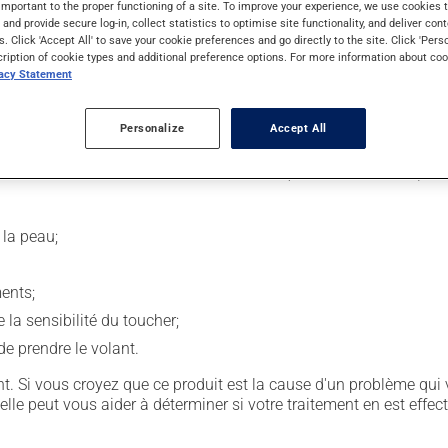
important to the proper functioning of a site. To improve your experience, we use cookie
s and provide secure log-in, collect statistics to optimise site functionality, and deliver cont
s. Click 'Accept All' to save your cookie preferences and go directly to the site. Click 'Pers
issement de santé, par un membre du personnel médical. Son uti
cription of cookie types and additional preference options. For more information about coo
vacy Statement
 façon dont le médicament est administré sont alors déterminés se
Personalize
Accept All
sion entraîner certains effets indésirables (effets secondaires), 
 la peau;
ents;
la sensibilité du toucher;
e prendre le volant.
. Si vous croyez que ce produit est la cause d'un problème qui 
 elle peut vous aider à déterminer si votre traitement en est effec