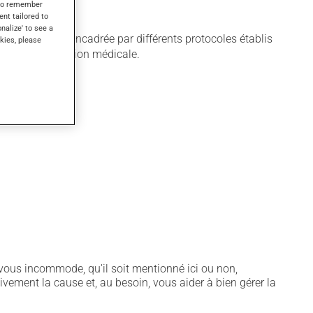
s to remember
ent tailored to
onalize' to see a
lisation est encadrée par différents protocoles établis
kies, please
lon votre condition médicale.
notamment :
vous incommode, qu'il soit mentionné ici ou non,
tivement la cause et, au besoin, vous aider à bien gérer la