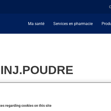
C
Ma santé
Services en pharmacie
Produ
, INJ.POUDRE
risque d'hémorragie.
es regarding cookies on this site