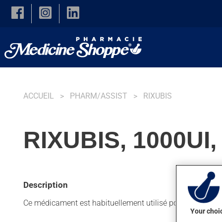
Skip to main content
ACCUEIL
PHARM/ASSIST
RIXUBIS
RIXUBIS, 1000UI
Description
Ce médicament est habituellement utilisé pour réduire le 
Your choic