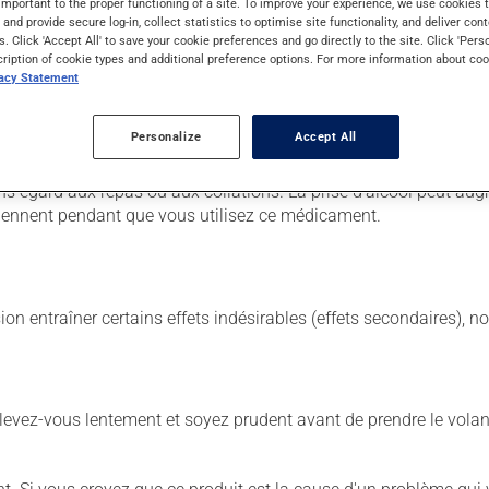
important to the proper functioning of a site. To improve your experience, we use cookie
s and provide secure log-in, collect statistics to optimise site functionality, and deliver cont
s. Click 'Accept All' to save your cookie preferences and go directly to the site. Click 'Pers
 Il est possible que votre pharmacien vous ait indiqué un horaire 
cription of cookie types and additional preference options. For more information about coo
vacy Statement
étiquette. N'en utilisez pas plus, ni plus souvent qu'indiqué. Po
Personalize
Accept All
s égard aux repas ou aux collations. La prise d'alcool peut aug
ntiennent pendant que vous utilisez ce médicament.
sion entraîner certains effets indésirables (effets secondaires), 
levez-vous lentement et soyez prudent avant de prendre le volan