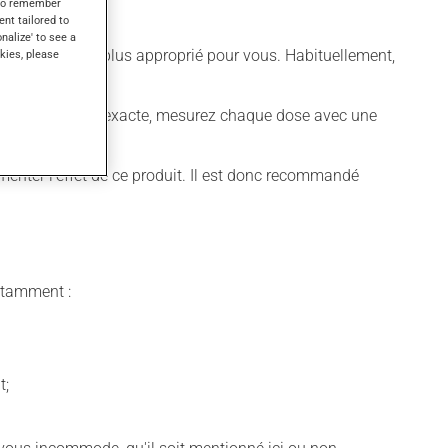
s to remember
ent tailored to
onalize' to see a
différent qui est plus approprié pour vous. Habituellement,
kies, please
ur obtenir une dose exacte, mesurez chaque dose avec une
menter l'effet de ce produit. Il est donc recommandé
notamment :
t;