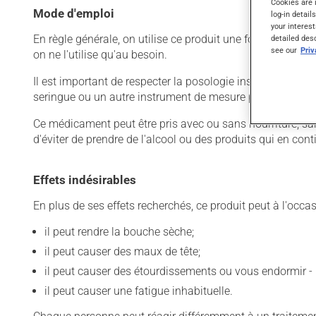
Cookies are 
Mode d'emploi
log-in detail
your interest
En règle générale, on utilise ce produit une fois par jour.
detailed des
see our
Pri
on ne l'utilise qu'au besoin.
Il est important de respecter la posologie inscrite sur l'
seringue ou un autre instrument de mesure précis.
Ce médicament peut être pris avec ou sans nourriture, san
d'éviter de prendre de l'alcool ou des produits qui en co
Effets indésirables
En plus de ses effets recherchés, ce produit peut à l'occa
il peut rendre la bouche sèche;
il peut causer des maux de tête;
il peut causer des étourdissements ou vous endormir - 
il peut causer une fatigue inhabituelle.