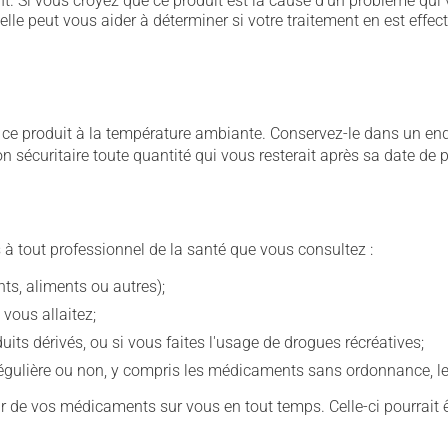
. Si vous croyez que ce produit est la cause d'un problème qui 
 elle peut vous aider à déterminer si votre traitement en est effec
 produit à la température ambiante. Conservez-le dans un endroi
çon sécuritaire toute quantité qui vous resterait après sa date de
 à tout professionnel de la santé que vous consultez :
s, aliments ou autres);
 vous allaitez;
s dérivés, ou si vous faites l'usage de drogues récréatives;
ulière ou non, y compris les médicaments sans ordonnance, les 
our de vos médicaments sur vous en tout temps. Celle-ci pourrait ê