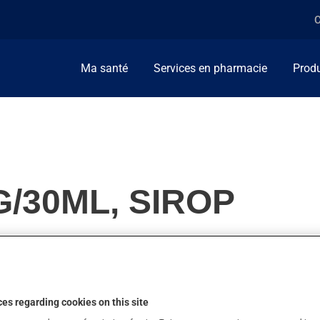
C
Ma santé
Services en pharmacie
Produ
G/30ML, SIROP
rmir. On peut sentir son action en moins d'une heure.
es regarding cookies on this site