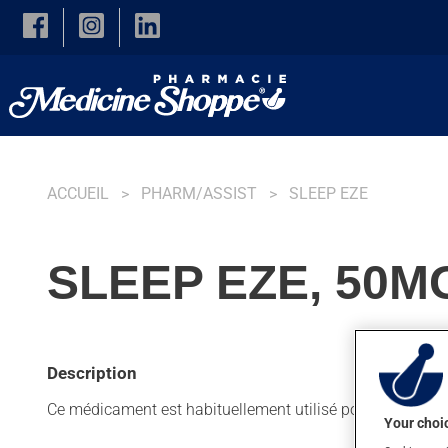
Skip to main content
ACCUEIL
PHARM/ASSIST
SLEEP EZE
SLEEP EZE, 50M
Description
Ce médicament est habituellement utilisé pour aider à do
Your choic