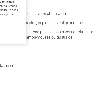
s to remember
ent tailored to
onalize' to see a
informez-vous auprès de votre pharmacien.
kies, please
 N'en utilisez pas plus, ni plus souvent qu'indiqué.
on sexuelle. Il peut être pris avec ou sans nourriture, sans
tez de prendre du pamplemousse ou du jus de
notamment :