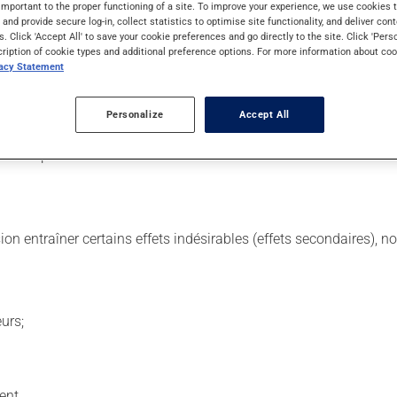
important to the proper functioning of a site. To improve your experience, we use cookie
s and provide secure log-in, collect statistics to optimise site functionality, and deliver cont
s. Click 'Accept All' to save your cookie preferences and go directly to the site. Click 'Pers
certains produits pour le coeur (les NITRATES). Dans le doute, 
cription of cookie types and additional preference options. For more information about coo
vacy Statement
 est important de respecter la posologie inscrite sur l'étiquette.
acilite simplement l'atteinte d'une érection lors d'une stimulati
Personalize
Accept All
ec un repas riche en gras peut retarder son début d'action. Évi
usse peut sensiblement modifier l'effet de votre médicament.
sion entraîner certains effets indésirables (effets secondaires), 
urs;
ent.