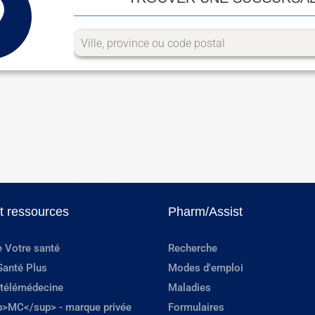
et ressources
Pharm/Assist
e Votre santé
Recherche
Santé Plus
Modes d'emploi
 télémédecine
Maladies
p>MC</sup> - marque privée
Formulaires