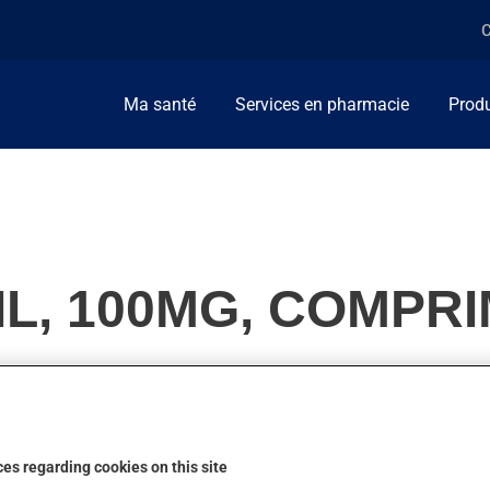
C
Ma santé
Services en pharmacie
Produ
IL, 100MG, COMPR
s de l'érection. On peut sentir son action en moins d'une heure.
es regarding cookies on this site