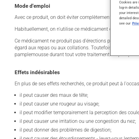
Cookies are 
Mode d'emploi
log-in detail
your interest
Avec ce produit, on doit éviter complètement la prise de 
detailed des
see our
Pri
Habituellement, on n'utilise ce médicament qu'au besoin. Il
Ce médicament ne produit pas d'érections par lui-même. Il f
égard aux repas ou aux collations. Toutefois, la prise av
pamplemousse durant tout votre traitement. Le pamplemo
Effets indésirables
En plus de ses effets recherchés, ce produit peut à l'occa
il peut causer des maux de tête;
il peut causer une rougeur au visage;
il peut modifier temporairement la perception des coule
il peut causer une irritation ou une congestion du nez;
il peut donner des problèmes de digestion;
il peut causer des étourdissements - levez-vous lentem