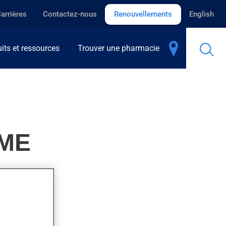
arrières
Contactez-nous
Renouvellements
English
its et ressources
Trouver une pharmacie
IME