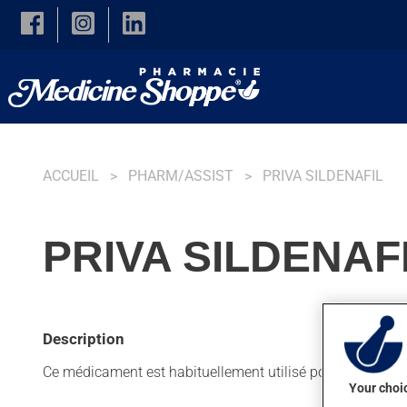
Skip to main content
ACCUEIL
PHARM/ASSIST
PRIVA SILDENAFIL
PRIVA SILDENAF
Description
Ce médicament est habituellement utilisé pour des trouble
Your choic