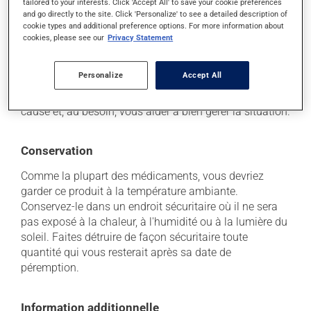
il peut causer des nausées et des vomissements.
tailored to your interests. Click 'Accept All' to save your cookie preferences
and go directly to the site. Click 'Personalize' to see a detailed description of
cookie types and additional preference options. For more information about
Chaque personne peut réagir différemment à un
cookies, please see our
Privacy Statement
traitement. Si vous croyez que ce produit est la cause
d'un problème qui vous incommode, qu'il soit
mentionné ici ou non, discutez-en avec votre
Personalize
Accept All
professionnel(le) de la santé. Il ou elle peut vous aider
à déterminer si votre traitement en est effectivement la
cause et, au besoin, vous aider à bien gérer la situation.
Conservation
Comme la plupart des médicaments, vous devriez
garder ce produit à la température ambiante.
Conservez-le dans un endroit sécuritaire où il ne sera
pas exposé à la chaleur, à l'humidité ou à la lumière du
soleil. Faites détruire de façon sécuritaire toute
quantité qui vous resterait après sa date de
péremption.
Information additionnelle