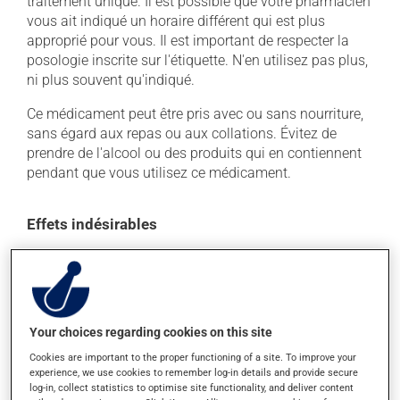
traitement unique. Il est possible que votre pharmacien
vous ait indiqué un horaire différent qui est plus
approprié pour vous. Il est important de respecter la
posologie inscrite sur l'étiquette. N'en utilisez pas plus,
ni plus souvent qu'indiqué.
Ce médicament peut être pris avec ou sans nourriture,
sans égard aux repas ou aux collations. Évitez de
prendre de l'alcool ou des produits qui en contiennent
pendant que vous utilisez ce médicament.
Effets indésirables
En plus de ses effets recherchés, ce produit peut à
l'occasion entraîner certains effets indésirables (effets
secondaires), notamment :
il peut causer des maux de tête;
Your choices regarding cookies on this site
il peut causer de la diarrhée;
Cookies are important to the proper functioning of a site. To improve your
experience, we use cookies to remember log-in details and provide secure
il peut causer des maux de ventre;
log-in, collect statistics to optimise site functionality, and deliver content