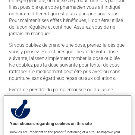
En règle générale, on utilise ce produit une fois par jour.
Il est possible que votre pharmacien vous ait indiqué
un horaire différent qui est plus approprié pour vous.
Pour maintenir ses effets bénéfiques, il doit être utilisé
de façon régulière et continue. Assurez-vous de ne
jamais en manquer.
Si vous oubliez de prendre une dose, prenez-la dès que
vous y pensez. S'il est presque l'heure de votre dose
suivante, laissez simplement tomber la dose oubliée.
Ne doublez pas la dose suivante pour tenter de vous
rattraper. Ce médicament peut être pris avec ou sans
nourriture, sans égard aux repas ou aux collations.
Évitez de prendre du pamplemousse ou du jus de
pamplemousse durant tout votre traitement. Le
pamplemousse peut sensiblement modifier l'effet de
votre médicament. Évitez la consommation excessive
d'alcool durant le traitement.
Your choices regarding cookies on this site
Cookies are important to the proper functioning of a site. To improve your
Effets indésirables