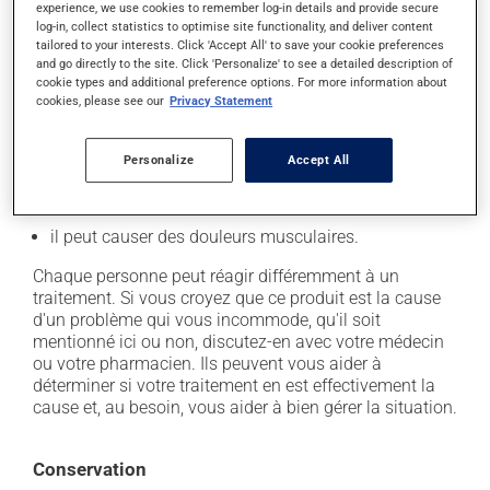
experience, we use cookies to remember log-in details and provide secure
log-in, collect statistics to optimise site functionality, and deliver content
En plus de ses effets recherchés, ce produit peut à
tailored to your interests. Click 'Accept All' to save your cookie preferences
l'occasion entraîner certains effets indésirables (effets
and go directly to the site. Click 'Personalize' to see a detailed description of
secondaires), notamment :
cookie types and additional preference options. For more information about
cookies, please see our
Privacy Statement
il peut causer des maux de tête;
il agit sur l'intestin et peut causer de la diarrhée ou
Personalize
Accept All
de la constipation, selon la sensibilité de chacun;
il peut occasionner des flatulences et des gaz;
il peut causer des douleurs musculaires.
Chaque personne peut réagir différemment à un
traitement. Si vous croyez que ce produit est la cause
d'un problème qui vous incommode, qu'il soit
mentionné ici ou non, discutez-en avec votre médecin
ou votre pharmacien. Ils peuvent vous aider à
déterminer si votre traitement en est effectivement la
cause et, au besoin, vous aider à bien gérer la situation.
Conservation