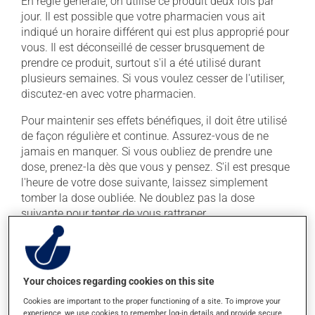
En règle générale, on utilise ce produit deux fois par
jour. Il est possible que votre pharmacien vous ait
indiqué un horaire différent qui est plus approprié pour
vous. Il est déconseillé de cesser brusquement de
prendre ce produit, surtout s'il a été utilisé durant
plusieurs semaines. Si vous voulez cesser de l'utiliser,
discutez-en avec votre pharmacien.
Pour maintenir ses effets bénéfiques, il doit être utilisé
de façon régulière et continue. Assurez-vous de ne
jamais en manquer. Si vous oubliez de prendre une
dose, prenez-la dès que vous y pensez. S'il est presque
l'heure de votre dose suivante, laissez simplement
tomber la dose oubliée. Ne doublez pas la dose
suivante pour tenter de vous rattraper.
Ce médicament peut être pris avec ou sans nourriture,
sans égard aux repas ou aux collations. La prise
d'alcool peut augmenter l'effet du médicament. Limitez
Your choices regarding cookies on this site
la consommation d'alcool à une prise occasionnelle de
petites quantités.
Cookies are important to the proper functioning of a site. To improve your
experience, we use cookies to remember log-in details and provide secure