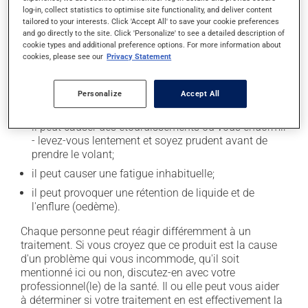
log-in, collect statistics to optimise site functionality, and deliver content
tailored to your interests. Click 'Accept All' to save your cookie preferences
Effets indésirables
and go directly to the site. Click 'Personalize' to see a detailed description of
cookie types and additional preference options. For more information about
En plus de ses effets recherchés, ce produit peut à
cookies, please see our
Privacy Statement
l'occasion entraîner certains effets indésirables (effets
secondaires), notamment :
Personalize
Accept All
il peut rendre la bouche sèche;
il peut causer des étourdissements ou vous endormir
- levez-vous lentement et soyez prudent avant de
prendre le volant;
il peut causer une fatigue inhabituelle;
il peut provoquer une rétention de liquide et de
l'enflure (oedème).
Chaque personne peut réagir différemment à un
traitement. Si vous croyez que ce produit est la cause
d'un problème qui vous incommode, qu'il soit
mentionné ici ou non, discutez-en avec votre
professionnel(le) de la santé. Il ou elle peut vous aider
à déterminer si votre traitement en est effectivement la