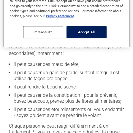
tailored to your interests. Click 'Accept All' to save your cookie preferences
médicament. Limitez la consommation d'alcool à une
and go directly to the site. Click 'Personalize' to see a detailed description of
cookie types and additional preference options. For more information about
prise occasionnelle de petites quantités.
cookies, please see our
Privacy Statement
Effets indésirables
Personalize
Accept All
En plus de ses effets recherchés, ce produit peut à
l'occasion entraîner certains effets indésirables (effets
secondaires), notamment :
il peut causer des maux de tête;
il peut causer un gain de poids, surtout lorsqu'il est
utilisé de façon prolongée;
il peut rendre la bouche sèche;
il peut causer de la constipation - pour la prévenir,
buvez beaucoup, prenez plus de fibres alimentaires;
il peut causer des étourdissements ou vous endormir
- soyez prudent avant de prendre le volant.
Chaque personne peut réagir différemment à un
traitement. Si vous croyez que ce produit est la cause