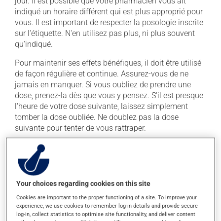
jour. Il est possible que votre pharmacien vous ait
indiqué un horaire différent qui est plus approprié pour
vous. Il est important de respecter la posologie inscrite
sur l'étiquette. N'en utilisez pas plus, ni plus souvent
qu'indiqué.
Pour maintenir ses effets bénéfiques, il doit être utilisé
de façon régulière et continue. Assurez-vous de ne
jamais en manquer. Si vous oubliez de prendre une
dose, prenez-la dès que vous y pensez. S'il est presque
l'heure de votre dose suivante, laissez simplement
tomber la dose oubliée. Ne doublez pas la dose
suivante pour tenter de vous rattraper.
Ce médicament peut être pris avec ou sans nourriture,
sans égard aux repas ou aux collations. Évitez de
prendre du pamplemousse ou du jus de
pamplemousse durant tout votre traitement. Le
Your choices regarding cookies on this site
pamplemousse peut sensiblement modifier l'effet de
Cookies are important to the proper functioning of a site. To improve your
votre médicament.
experience, we use cookies to remember log-in details and provide secure
log-in, collect statistics to optimise site functionality, and deliver content
La prise d'alcool peut augmenter l'effet du