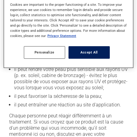
qu'indiqué.
Cookies are important to the proper functioning of a site. To improve your
experience, we use cookies to remember log-in details and provide secure
log-in, collect statistics to optimise site functionality, and deliver content
Effets indésirables
tailored to your interests. Click 'Accept All' to save your cookie preferences
and go directly to the site. Click 'Personalize' to see a detailed description of
En plus de ses effets recherchés, ce produit peut à
cookie types and additional preference options. For more information about
cookies, please see our
Privacy Statement
l'occasion entraîner certains effets indésirables (effets
secondaires), notamment :
Personalize
Accept All
il peut faire apparaître des boutons et de la rougeur
sur la peau;
il peut rendre votre peau plus sensible aux rayons UV
(p. ex. soleil, cabine de bronzage) - évitez le plus
possible de vous exposer aux rayons UV et protégez-
vous lorsque vous vous exposez au soleil;
il peut favoriser la sécheresse de la peau;
il peut entraîner une réaction au site d'application.
Chaque personne peut réagir différemment à un
traitement. Si vous croyez que ce produit est la cause
d'un problème qui vous incommode, qu'il soit
mentionné ici ou non, discutez-en avec votre