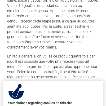
saine, apparaît sous forme d'un liquide clair et inodore.
Verser 10 gouttes du produit dans la main ou
directement sur le genou. Appliquer alors le produit
uniformément sur le devant, l'arrière et les côtés du
genou. Répéter cette étape jusqu'à ce que 40 gouttes
aient été appliquées. Par la suite, laisser sécher le
produit pendant plusieurs minutes. Traiter les deux
genoux de la même façon si nécessaire. Une fois
toutes ces étapes terminées, assurez-vous de
correctement laver vos mains.
En règle générale, on utilise ce produit quatre fois par
jour. Il est possible que votre pharmacien vous ait
indiqué un horaire différent qui est plus approprié pour
vous. Selon la condition traitée, il peut être utilisé
régulièrement ou seulement au besoin. Respectez les
directives qui vous ont été données par votre
professionnel(le) de la santé.
Il est important de respecter la posologie inscrite sur
l'étiquette. N'en utilisez pas plus, ni plus souvent
Your choices regarding cookies on this site