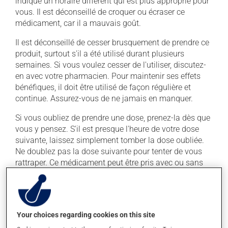
indiqué un horaire différent qui est plus approprié pour
vous. Il est déconseillé de croquer ou écraser ce
médicament, car il a mauvais goût.
Il est déconseillé de cesser brusquement de prendre ce
produit, surtout s'il a été utilisé durant plusieurs
semaines. Si vous voulez cesser de l'utiliser, discutez-
en avec votre pharmacien. Pour maintenir ses effets
bénéfiques, il doit être utilisé de façon régulière et
continue. Assurez-vous de ne jamais en manquer.
Si vous oubliez de prendre une dose, prenez-la dès que
vous y pensez. S'il est presque l'heure de votre dose
suivante, laissez simplement tomber la dose oubliée.
Ne doublez pas la dose suivante pour tenter de vous
rattraper. Ce médicament peut être pris avec ou sans
nourriture, sans égard aux repas ou aux collations.
Il est recommandé de boire beaucoup d'eau durant tout
le traitement. La prise d'alcool peut augmenter l'effet
du médicament. Limitez la consommation d'alcool à
Your choices regarding cookies on this site
une prise occasionnelle de petites quantités.