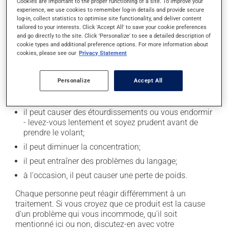
Cookies are important to the proper functioning of a site. To improve your
experience, we use cookies to remember log-in details and provide secure
log-in, collect statistics to optimise site functionality, and deliver content
Effets indésirables
tailored to your interests. Click 'Accept All' to save your cookie preferences
and go directly to the site. Click 'Personalize' to see a detailed description of
cookie types and additional preference options. For more information about
En plus de ses effets recherchés, ce produit peut à
cookies, please see our
Privacy Statement
l'occasion entraîner certains effets indésirables (effets
secondaires), notamment :
Personalize
Accept All
il peut causer des problèmes de coordination et de la
maladresse;
il peut causer des étourdissements ou vous endormir
- levez-vous lentement et soyez prudent avant de
prendre le volant;
il peut diminuer la concentration;
il peut entraîner des problèmes du langage;
à l'occasion, il peut causer une perte de poids.
Chaque personne peut réagir différemment à un
traitement. Si vous croyez que ce produit est la cause
d'un problème qui vous incommode, qu'il soit
mentionné ici ou non, discutez-en avec votre