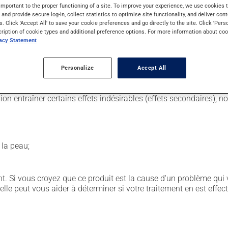
important to the proper functioning of a site. To improve your experience, we use cookie
s and provide secure log-in, collect statistics to optimise site functionality, and deliver cont
s. Click 'Accept All' to save your cookie preferences and go directly to the site. Click 'Pers
t de santé, par un médecin ou une infirmière, mais il peut aussi 
cription of cookie types and additional preference options. For more information about coo
ourni toutes les instructions nécessaires à une administration ad
vacy Statement
r ses effets secondaires.
Personalize
Accept All
sion entraîner certains effets indésirables (effets secondaires), 
 la peau;
. Si vous croyez que ce produit est la cause d'un problème qui 
 elle peut vous aider à déterminer si votre traitement en est effec