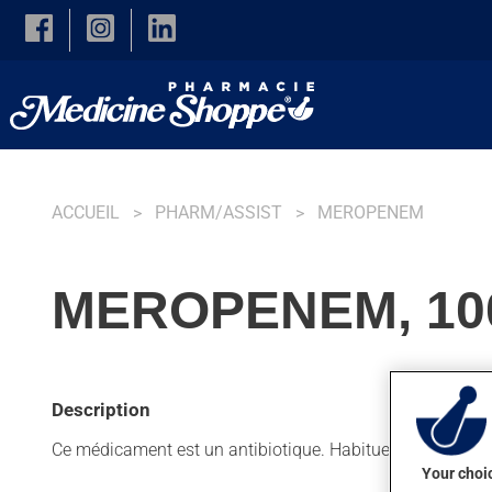
Skip to main content
ACCUEIL
PHARM/ASSIST
MEROPENEM
MEROPENEM, 10
Description
Ce médicament est un antibiotique. Habituellement, on l'ut
Your choic