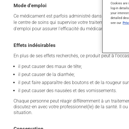
Cookies are 
Mode d'emploi
log-in detail
your interest
Ce médicament est parfois administré dans un établissemen
detailed des
le centre de soins qui supervise votre traitement vous a f
see our
Pri
d'emploi pour assurer l'efficacité du médicament et limite
Effets indésirables
En plus de ses effets recherchés, ce produit peut à l'occa
il peut causer des maux de tête;
il peut causer de la diarrhée;
il peut faire apparaître des boutons et de la rougeur sur
il peut causer des nausées et des vomissements.
Chaque personne peut réagir différemment à un traitement
discutez-en avec votre professionnel(le) de la santé. Il ou
situation.
Conservation