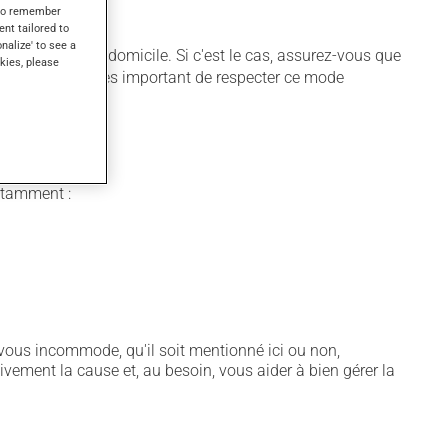
s to remember
ent tailored to
onalize' to see a
être utilisé à domicile. Si c'est le cas, assurez-vous que
kies, please
équate. Il est très important de respecter ce mode
notamment :
vous incommode, qu'il soit mentionné ici ou non,
tivement la cause et, au besoin, vous aider à bien gérer la