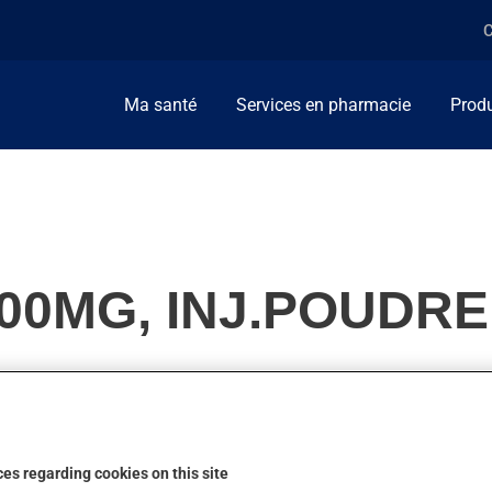
C
Ma santé
Services en pharmacie
Produ
00MG, INJ.POUDRE
ilise pour combattre les infections. Il produit son plein effet ap
es regarding cookies on this site