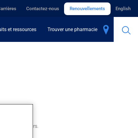
arrières
Contactez-nous
Renouvellements
English
its et ressources
Trouver une pharmacie
rès quelques jours.