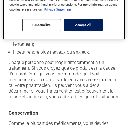
il peut entraîner de l'insomnie ou de la difficulté à
cookie types and additional preference options. For more information about
s'endormir;
cookies, please see our
Privacy Statement
il peut causer des palpitations (coeur qui bat vite);
il peut causer des tremblements;
Personalize
Accept All
il peut causer des maux de tête;
il peut causer des étourdissements - levez-vous
lentement;
il peut rendre plus nerveux ou anxieux.
Chaque personne peut réagir différemment à un
traitement. Si vous croyez que ce produit est la cause
d'un problème qui vous incommode, qu'il soit
mentionné ici ou non, discutez-en avec votre médecin
ou votre pharmacien. Ils peuvent vous aider à
déterminer si votre traitement en est effectivement la
cause et, au besoin, vous aider à bien gérer la situation.
Conservation
Comme la plupart des médicaments, vous devriez