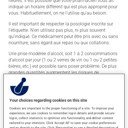
heures. Il est possible que votre pharmacien vous ait
indiqué un horaire différent qui est plus approprié pour
vous. Habituellement, on ne l'utilise qu'au besoin.
Il est important de respecter la posologie inscrite sur
l'étiquette. N'en utilisez pas plus, ni plus souvent
qu'indiqué. Ce médicament peut être pris avec ou sans
nourriture, sans égard aux repas ou aux collations.
Une prise modérée d'alcool, soit 1 à 2 consommations
d'alcool par jour (1 ou 2 verres de vin ou 1 ou 2 petites
bières, etc.) est possible sans poser problème. De plus
grandes quantités augmentent les risques de
problèmes au foie.
Effets indésirables
Your choices regarding cookies on this site
En plus de ses effets recherchés, ce produit peut à
Cookies are important to the proper functioning of a site. To improve your
l'occasion entraîner certains effets indésirables (effets
experience, we use cookies to remember log-in details and provide secure
secondaires), notamment :
log-in, collect statistics to optimise site functionality, and deliver content
tailored to your interests. Click 'Accept All' to save your cookie preferences
and go directly to the site. Click 'Personalize' to see a detailed description of