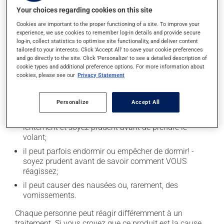
santé.
Your choices regarding cookies on this site
Cookies are important to the proper functioning of a site. To improve your
Effets indésirables
experience, we use cookies to remember log-in details and provide secure
log-in, collect statistics to optimise site functionality, and deliver content
En plus de ses effets recherchés, ce produit peut à
tailored to your interests. Click 'Accept All' to save your cookie preferences
and go directly to the site. Click 'Personalize' to see a detailed description of
l'occasion entraîner certains effets indésirables (effets
cookie types and additional preference options. For more information about
secondaires), notamment :
cookies, please see our
Privacy Statement
il peut rendre la bouche sèche;
Personalize
Accept All
il peut causer de la diarrhée;
il peut causer des étourdissements - levez-vous
lentement et soyez prudent avant de prendre le
volant;
il peut parfois endormir ou empêcher de dormir! -
soyez prudent avant de savoir comment VOUS
réagissez;
il peut causer des nausées ou, rarement, des
vomissements.
Chaque personne peut réagir différemment à un
traitement. Si vous croyez que ce produit est la cause