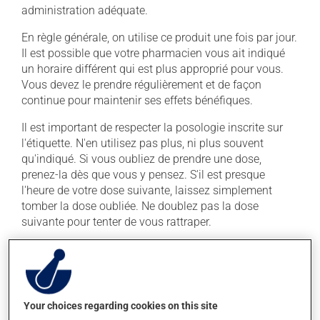
administration adéquate.
En règle générale, on utilise ce produit une fois par jour.
Il est possible que votre pharmacien vous ait indiqué
un horaire différent qui est plus approprié pour vous.
Vous devez le prendre régulièrement et de façon
continue pour maintenir ses effets bénéfiques.
Il est important de respecter la posologie inscrite sur
l'étiquette. N'en utilisez pas plus, ni plus souvent
qu'indiqué. Si vous oubliez de prendre une dose,
prenez-la dès que vous y pensez. S'il est presque
l'heure de votre dose suivante, laissez simplement
tomber la dose oubliée. Ne doublez pas la dose
suivante pour tenter de vous rattraper.
Ce médicament doit être pris avec un repas et un grand
verre d'eau. Évitez de prendre du pamplemousse ou du
jus de pamplemousse durant tout votre traitement. Le
pamplemousse peut sensiblement modifier l'effet de
Your choices regarding cookies on this site
votre médicament.