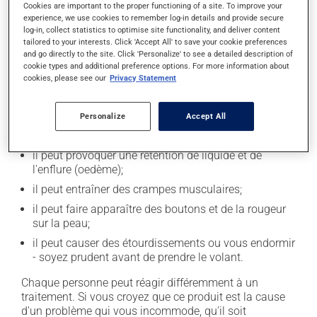
Cookies are important to the proper functioning of a site. To improve your
experience, we use cookies to remember log-in details and provide secure
log-in, collect statistics to optimise site functionality, and deliver content
Effets indésirables
tailored to your interests. Click 'Accept All' to save your cookie preferences
and go directly to the site. Click 'Personalize' to see a detailed description of
En plus de ses effets recherchés, ce produit peut à
cookie types and additional preference options. For more information about
l'occasion entraîner certains effets indésirables (effets
cookies, please see our
Privacy Statement
secondaires), notamment :
il peut causer de la diarrhée;
Personalize
Accept All
il peut causer des nausées et des vomissements;
il peut provoquer une rétention de liquide et de
l'enflure (oedème);
il peut entraîner des crampes musculaires;
il peut faire apparaître des boutons et de la rougeur
sur la peau;
il peut causer des étourdissements ou vous endormir
- soyez prudent avant de prendre le volant.
Chaque personne peut réagir différemment à un
traitement. Si vous croyez que ce produit est la cause
d'un problème qui vous incommode, qu'il soit