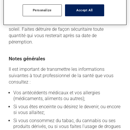
Comme la plupart des médicaments, vous devriez
garder ce produit à la température ambiante.
Personalize
Accept All
Conservez-le dans un endroit sécuritaire où il ne sera
pas exposé à la chaleur, à l'humidité ou à la lumière du
soleil. Faites détruire de façon sécuritaire toute
quantité qui vous resterait après sa date de
péremption.
Notes générales
Il est important de transmettre les informations
suivantes à tout professionnel de la santé que vous
consultez :
Vos antécédents médicaux et vos allergies
(médicaments, aliments ou autres);
Si vous êtes enceinte ou désirez le devenir, ou encore
si vous allaitez;
Si vous consommez du tabac, du cannabis ou ses
produits dérivés, ou si vous faites l'usage de drogues