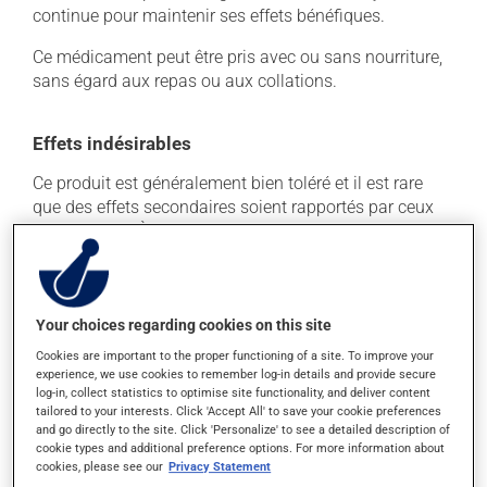
continue pour maintenir ses effets bénéfiques.
Ce médicament peut être pris avec ou sans nourriture,
sans égard aux repas ou aux collations.
Effets indésirables
Ce produit est généralement bien toléré et il est rare
que des effets secondaires soient rapportés par ceux
qui l'utilisent. À l'occasion, des réactions mineures
peuvent survenir, mais elles disparaissent d'elles-
mêmes rapidement, sans intervention. Si vous croyez
que ce produit est la cause d'un problème qui vous
Your choices regarding cookies on this site
incommode, n'hésitez pas à en parler avec vos
professionnels de la santé. Ils pourront vous aider à
Cookies are important to the proper functioning of a site. To improve your
déterminer si votre traitement en est la source et, au
experience, we use cookies to remember log-in details and provide secure
log-in, collect statistics to optimise site functionality, and deliver content
besoin, vous aider à bien gérer la situation.
tailored to your interests. Click 'Accept All' to save your cookie preferences
and go directly to the site. Click 'Personalize' to see a detailed description of
cookie types and additional preference options. For more information about
Conservation
cookies, please see our
Privacy Statement