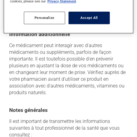
cookies, please see our
Privacy Statement
soleil. Faites détruire de façon sécuritaire toute
quantité qui vous resterait après sa date de
péremption.
Personalize
Accept All
Information additionnelle
Ce médicament peut interagir avec d'autres
médicaments ou suppléments, parfois de façon
importante. Il est toutefois possible d'en prévenir
plusieurs en ajustant la dose de vos médicaments ou
en changeant leur moment de prise. Vérifiez auprès de
votre pharmacien avant d'utiliser ce produit en
association avec d'autres médicaments, vitamines ou
produits naturels.
Notes générales
Il est important de transmettre les informations
suivantes à tout professionnel de la santé que vous
consultez :