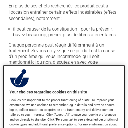
En plus de ses effets recherchés, ce produit peut à
l'occasion entraîner certains effets indésirables (effets
secondaires), notamment :
il peut causer de la constipation - pour la prévenir,
buvez beaucoup, prenez plus de fibres alimentaires.
Chaque personne peut réagir différemment à un
traitement. Si vous croyez que ce produit est la cause
d'un problème qui vous incommode, qu'il soit
mentionné ici ou non, discutez-en avec votre
professionnel(le) de la santé. Il ou elle peut vous aider
à déterminer si votre traitement en est effectivement la
cause et, au besoin, vous aider à bien gérer la situation.
Your choices regarding cookies on this site
Conservation
Cookies are important to the proper functioning of a site. To improve your
experience, we use cookies to remember log-in details and provide secure
Comme la plupart des médicaments, vous devriez
log-in, collect statistics to optimise site functionality, and deliver content
garder ce produit à la température ambiante.
tailored to your interests. Click 'Accept All' to save your cookie preferences
Conservez-le dans un endroit sécuritaire où il ne sera
and go directly to the site. Click 'Personalize' to see a detailed description of
pas exposé à la chaleur, à l'humidité ou à la lumière du
cookie types and additional preference options. For more information about