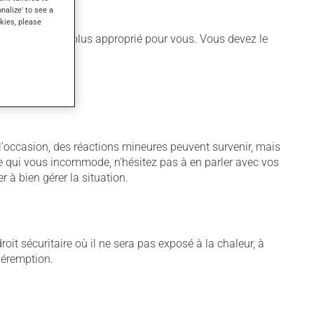
onalize' to see a
kies, please
différent qui est plus approprié pour vous. Vous devez le
À l'occasion, des réactions mineures peuvent survenir, mais
me qui vous incommode, n'hésitez pas à en parler avec vos
r à bien gérer la situation.
t sécuritaire où il ne sera pas exposé à la chaleur, à
 péremption.