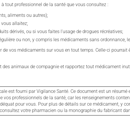
 à tout professionnel de la santé que vous consultez :
s, aliments ou autres);
 vous allaitez;
s dérivés, ou si vous faites l'usage de drogues récréatives;
ulière ou non, y compris les médicaments sans ordonnance, les 
our de vos médicaments sur vous en tout temps. Celle-ci pourrait ê
 des animaux de compagnie et rapportez tout médicament inutil
cale est fourni par Vigilance Santé. Ce document est un résumé 
ls de vos professionnels de la santé, car les renseignements con
 adéquat pour vous. Pour plus de détails sur ce médicament, y co
s, consultez votre pharmacien ou la monographie du fabricant d