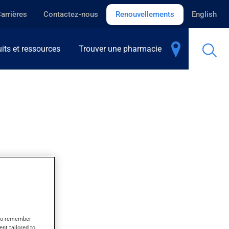
arrières
Contactez-nous
Renouvellements
English
its et ressources
Trouver une pharmacie
rathyroïdie.
s to remember
ent tailored to