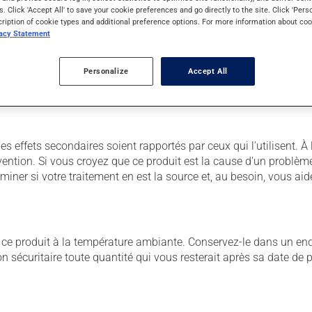
s. Click 'Accept All' to save your cookie preferences and go directly to the site. Click 'Pers
cription of cookie types and additional preference options. For more information about coo
vacy Statement
 Il est possible que votre pharmacien vous ait indiqué un horaire 
r ses effets bénéfiques.
Personalize
Accept All
ns égard aux repas ou aux collations.
des effets secondaires soient rapportés par ceux qui l'utilisent. 
vention. Si vous croyez que ce produit est la cause d'un problè
miner si votre traitement en est la source et, au besoin, vous aide
 produit à la température ambiante. Conservez-le dans un endroi
çon sécuritaire toute quantité qui vous resterait après sa date de