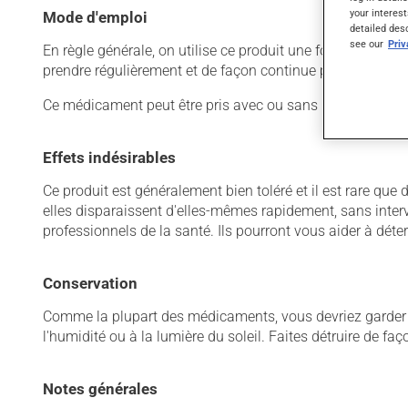
your interest
Mode d'emploi
detailed des
see our
Pri
En règle générale, on utilise ce produit une fois par jour.
prendre régulièrement et de façon continue pour mainteni
Ce médicament peut être pris avec ou sans nourriture, sa
Effets indésirables
Ce produit est généralement bien toléré et il est rare que 
elles disparaissent d'elles-mêmes rapidement, sans inter
professionnels de la santé. Ils pourront vous aider à déter
Conservation
Comme la plupart des médicaments, vous devriez garder ce
l'humidité ou à la lumière du soleil. Faites détruire de fa
Notes générales