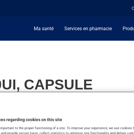
C
Ma santé
Services en pharmacie
Produ
0UI, CAPSULE
es regarding cookies on this site
nt de vitamines et minéraux. On l'emploie aussi pour l'hypopa
important to the proper functioning of a site. To improve your experience, we use cookie
s and provide secure log-in, collect statistics to optimise site functionality, and deliver cont