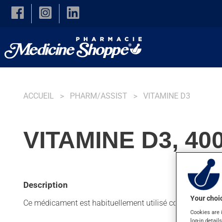
Skip to main content
ACCUEIL
PHARM/ASSIST
VITAMINE D3
VITAMINE D3, 40
Description
Your choic
Ce médicament est habituellement utilisé comme suppléme
Cookies are 
log-in detail