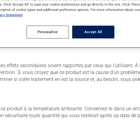
s. Click 'Accept All' to save your cookie preferences and go directly to the site. Click 'Pers
cription of cookie types and additional preference options. For more information about coo
vacy Statement
 Il est possible que votre pharmacien vous ait indiqué un horaire 
r ses effets bénéfiques.
Personalize
Accept All
ns égard aux repas ou aux collations.
des effets secondaires soient rapportés par ceux qui l'utilisent. 
vention. Si vous croyez que ce produit est la cause d'un problè
miner si votre traitement en est la source et, au besoin, vous aide
 produit à la température ambiante. Conservez-le dans un endroi
çon sécuritaire toute quantité qui vous resterait après sa date de