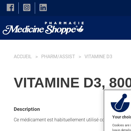
Skip to main content
ACCUEIL
PHARM/ASSIST
VITAMINE D3
VITAMINE D3, 80
Description
Your choic
Ce médicament est habituellement utilisé comme suppléme
Cookies are 
log-in detail