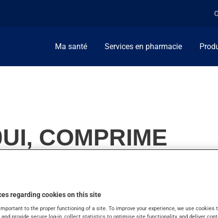
C
Ma santé
Services en pharmacie
Produ
0UI, COMPRIME
es regarding cookies on this site
nt de vitamines et minéraux. On l'emploie aussi pour l'hypopa
important to the proper functioning of a site. To improve your experience, we use cookie
s and provide secure log-in, collect statistics to optimise site functionality, and deliver cont