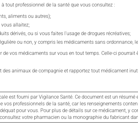
 à tout professionnel de la santé que vous consultez :
s, aliments ou autres);
 vous allaitez;
s dérivés, ou si vous faites l'usage de drogues récréatives;
ulière ou non, y compris les médicaments sans ordonnance, les 
our de vos médicaments sur vous en tout temps. Celle-ci pourrait ê
 des animaux de compagnie et rapportez tout médicament inutil
cale est fourni par Vigilance Santé. Ce document est un résumé 
ls de vos professionnels de la santé, car les renseignements con
 adéquat pour vous. Pour plus de détails sur ce médicament, y co
s, consultez votre pharmacien ou la monographie du fabricant d