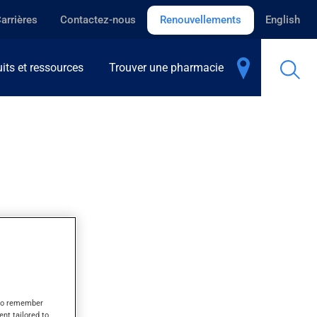
arrières
Contactez-nous
Renouvellements
English
its et ressources
Trouver une pharmacie
rathyroïdie.
s to remember
ent tailored to