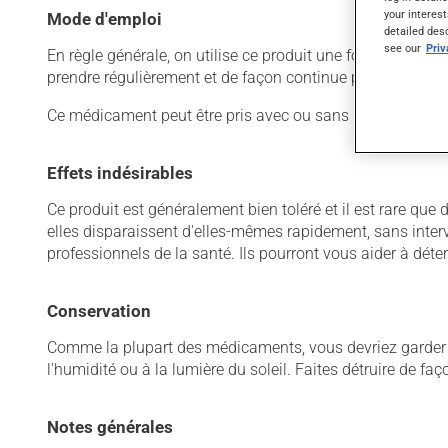
your interest
Mode d'emploi
detailed des
see our
Pri
En règle générale, on utilise ce produit une fois par jour.
prendre régulièrement et de façon continue pour mainteni
Ce médicament peut être pris avec ou sans nourriture, sa
Effets indésirables
Ce produit est généralement bien toléré et il est rare que 
elles disparaissent d'elles-mêmes rapidement, sans inter
professionnels de la santé. Ils pourront vous aider à déter
Conservation
Comme la plupart des médicaments, vous devriez garder ce
l'humidité ou à la lumière du soleil. Faites détruire de fa
Notes générales