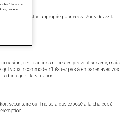
onalize' to see a
kies, please
différent qui est plus approprié pour vous. Vous devez le
À l'occasion, des réactions mineures peuvent survenir, mais
me qui vous incommode, n'hésitez pas à en parler avec vos
r à bien gérer la situation.
t sécuritaire où il ne sera pas exposé à la chaleur, à
 péremption.