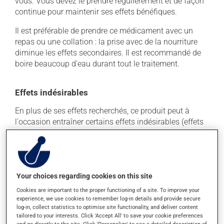
vous. Vous devez le prendre régulièrement et de façon
continue pour maintenir ses effets bénéfiques.
Il est préférable de prendre ce médicament avec un
repas ou une collation : la prise avec de la nourriture
diminue les effets secondaires. Il est recommandé de
boire beaucoup d'eau durant tout le traitement.
Effets indésirables
En plus de ses effets recherchés, ce produit peut à
l'occasion entraîner certains effets indésirables (effets
secondaires), notamment :
il peut causer de la constipation - pour la prévenir,
buvez beaucoup, prenez plus de fibres alimentaires.
Your choices regarding cookies on this site
Chaque personne peut réagir différemment à un
traitement. Si vous croyez que ce produit est la cause
Cookies are important to the proper functioning of a site. To improve your
d'un problème qui vous incommode, qu'il soit
experience, we use cookies to remember log-in details and provide secure
log-in, collect statistics to optimise site functionality, and deliver content
mentionné ici ou non, discutez-en avec votre
tailored to your interests. Click 'Accept All' to save your cookie preferences
professionnel(le) de la santé. Il ou elle peut vous aider