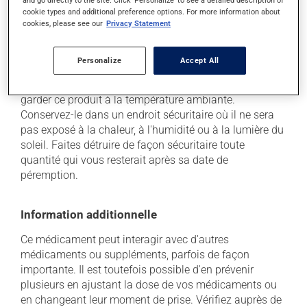
and go directly to the site. Click 'Personalize' to see a detailed description of
à déterminer si votre traitement en est effectivement la
cookie types and additional preference options. For more information about
cause et, au besoin, vous aider à bien gérer la situation.
cookies, please see our
Privacy Statement
Conservation
Personalize
Accept All
Comme la plupart des médicaments, vous devriez
garder ce produit à la température ambiante.
Conservez-le dans un endroit sécuritaire où il ne sera
pas exposé à la chaleur, à l'humidité ou à la lumière du
soleil. Faites détruire de façon sécuritaire toute
quantité qui vous resterait après sa date de
péremption.
Information additionnelle
Ce médicament peut interagir avec d'autres
médicaments ou suppléments, parfois de façon
importante. Il est toutefois possible d'en prévenir
plusieurs en ajustant la dose de vos médicaments ou
en changeant leur moment de prise. Vérifiez auprès de