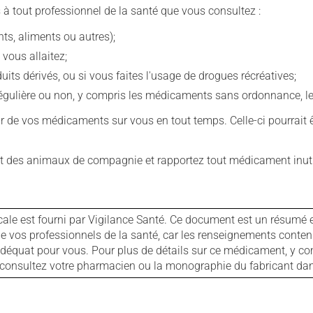
 à tout professionnel de la santé que vous consultez :
s, aliments ou autres);
 vous allaitez;
s dérivés, ou si vous faites l'usage de drogues récréatives;
ulière ou non, y compris les médicaments sans ordonnance, les 
our de vos médicaments sur vous en tout temps. Celle-ci pourrait ê
 des animaux de compagnie et rapportez tout médicament inutil
cale est fourni par Vigilance Santé. Ce document est un résumé 
ls de vos professionnels de la santé, car les renseignements con
 adéquat pour vous. Pour plus de détails sur ce médicament, y co
s, consultez votre pharmacien ou la monographie du fabricant d