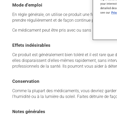
your interest
Mode d'emploi
detailed des
see our
Pri
En règle générale, on utilise ce produit une fois par jour.
prendre régulièrement et de façon continue pour mainteni
Ce médicament peut être pris avec ou sans nourriture, sa
Effets indésirables
Ce produit est généralement bien toléré et il est rare que 
elles disparaissent d'elles-mêmes rapidement, sans inter
professionnels de la santé. Ils pourront vous aider à déter
Conservation
Comme la plupart des médicaments, vous devriez garder ce
l'humidité ou à la lumière du soleil. Faites détruire de fa
Notes générales