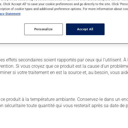
s. Click 'Accept All' to save your cookie preferences and go directly to the site. Click 'Pers
cription of cookie types and additional preference options. For more information about coo
vacy Statement
 Il est possible que votre pharmacien vous ait indiqué un horaire 
r ses effets bénéfiques.
Personalize
Accept All
ns égard aux repas ou aux collations.
des effets secondaires soient rapportés par ceux qui l'utilisent. 
vention. Si vous croyez que ce produit est la cause d'un problè
miner si votre traitement en est la source et, au besoin, vous aide
 produit à la température ambiante. Conservez-le dans un endroi
çon sécuritaire toute quantité qui vous resterait après sa date de