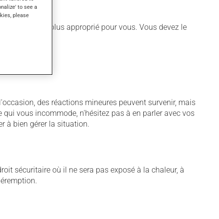
onalize' to see a
kies, please
différent qui est plus approprié pour vous. Vous devez le
À l'occasion, des réactions mineures peuvent survenir, mais
me qui vous incommode, n'hésitez pas à en parler avec vos
r à bien gérer la situation.
t sécuritaire où il ne sera pas exposé à la chaleur, à
 péremption.