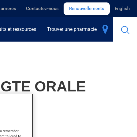
arrières
Contactez-nous
Renouvellements
English
its et ressources
Trouver une pharmacie
, GTE ORALE
rathyroïdie.
s to remember
ent tailored to