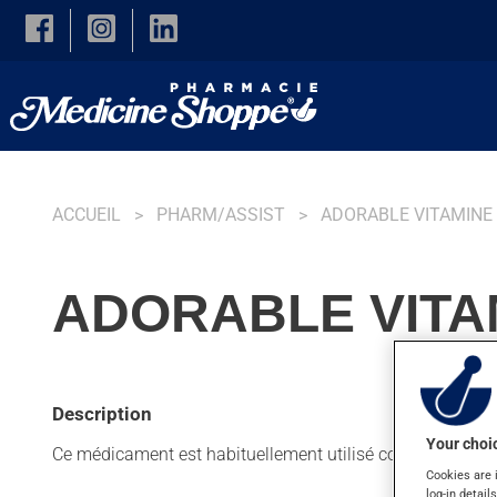
Skip to main content
ACCUEIL
PHARM/ASSIST
ADORABLE VITAMINE
ADORABLE VITAM
Description
Your choic
Ce médicament est habituellement utilisé comme suppléme
Cookies are 
log-in detail