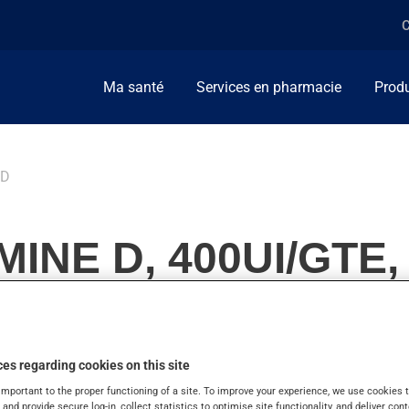
C
Ma santé
Services en pharmacie
Produ
 D
INE D, 400UI/GTE
es regarding cookies on this site
nt de vitamines et minéraux. On l'emploie aussi pour l'hypopa
important to the proper functioning of a site. To improve your experience, we use cookie
s and provide secure log-in, collect statistics to optimise site functionality, and deliver cont