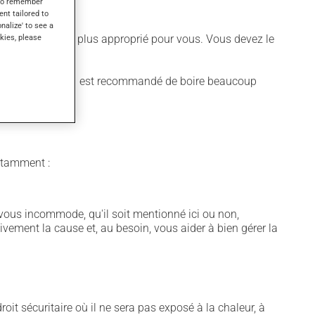
s to remember
ent tailored to
onalize' to see a
 différent qui est plus approprié pour vous. Vous devez le
kies, please
fets secondaires. Il est recommandé de boire beaucoup
notamment :
vous incommode, qu'il soit mentionné ici ou non,
tivement la cause et, au besoin, vous aider à bien gérer la
t sécuritaire où il ne sera pas exposé à la chaleur, à