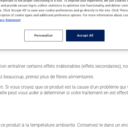
important to the proper functioning of a site. To improve your experience, we use cookie
s and provide secure log-in, collect statistics to optimise site functionality, and deliver cont
s. Click 'Accept All' to save your cookie preferences and go directly to the site. Click 'Pers
. Il est possible que votre pharmacien vous ait indiqué un horaire
cription of cookie types and additional preference options. For more information about coo
vacy Statement
r ses effets bénéfiques.
ou une collation : la prise avec de la nourriture diminue les ef
Personalize
Accept All
sion entraîner certains effets indésirables (effets secondaires), 
vez beaucoup, prenez plus de fibres alimentaires.
. Si vous croyez que ce produit est la cause d'un problème qui 
 elle peut vous aider à déterminer si votre traitement en est effec
 produit à la température ambiante. Conservez-le dans un endroi