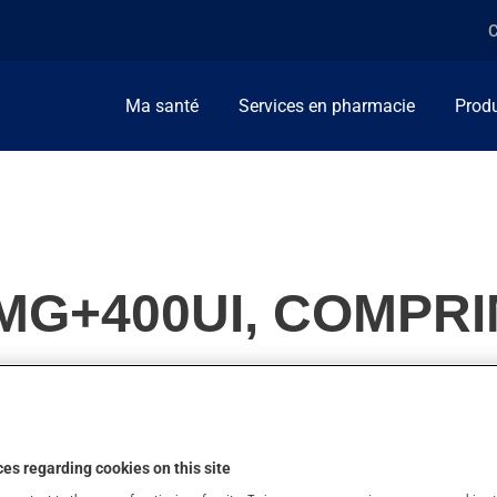
C
Ma santé
Services en pharmacie
Produ
00MG+400UI, COMPR
ment de calcium.
es regarding cookies on this site