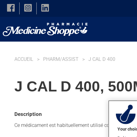
Skip to main content
ACCUEIL
PHARM/ASSIST
J CAL D 400
J CAL D 400, 5
Description
Ce médicament est habituellement utilisé comme supplé
Your choic