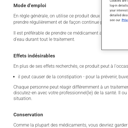
Cookies are 
Mode d'emploi
log-in detail
your interest
En règle générale, on utilise ce produit deux fois par jour
detailed des
see our
Pri
prendre régulièrement et de façon continue pour mainteni
Il est préférable de prendre ce médicament avec un repas 
d'eau durant tout le traitement.
Effets indésirables
En plus de ses effets recherchés, ce produit peut à l'occa
il peut causer de la constipation - pour la prévenir, bu
Chaque personne peut réagir différemment à un traitement
discutez-en avec votre professionnel(le) de la santé. Il ou
situation.
Conservation
Comme la plupart des médicaments, vous devriez garder ce