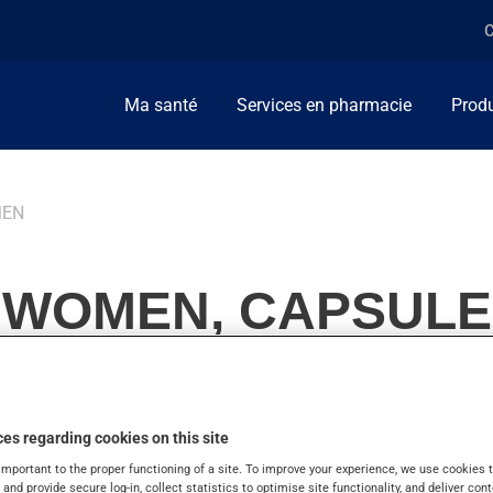
C
Ma santé
Services en pharmacie
Produ
MEN
 WOMEN, CAPSULE
es regarding cookies on this site
ment de vitamines et minéraux.
important to the proper functioning of a site. To improve your experience, we use cookie
s and provide secure log-in, collect statistics to optimise site functionality, and deliver cont