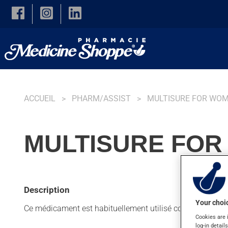
Skip to main content
ACCUEIL
PHARM/ASSIST
MULTISURE FOR WO
MULTISURE FOR
Description
Your choic
Ce médicament est habituellement utilisé comme supplé
Cookies are 
log-in detail