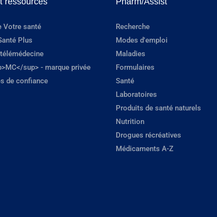
et ressources
Pharm/Assist
e Votre santé
Recherche
Santé Plus
Modes d'emploi
 télémédecine
Maladies
p>MC</sup> - marque privée
Formulaires
s de confiance
Santé
Laboratoires
Produits de santé naturels
Nutrition
Drogues récréatives
Médicaments A-Z