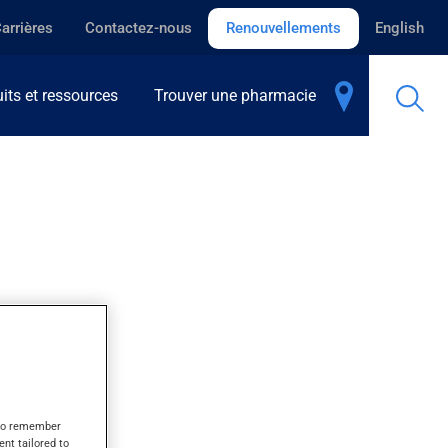
arrières
Contactez-nous
Renouvellements
English
its et ressources
Trouver une pharmacie
s to remember
ent tailored to