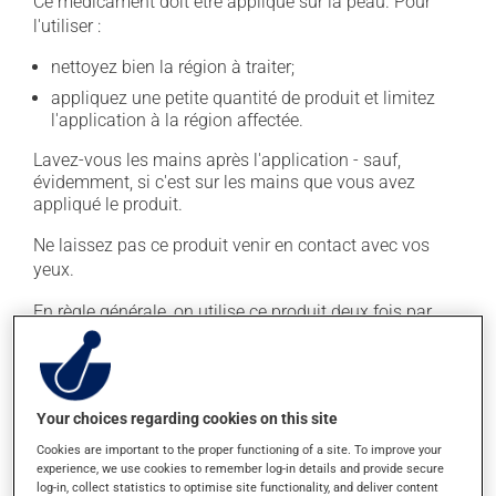
Ce médicament doit être appliqué sur la peau. Pour
l'utiliser :
nettoyez bien la région à traiter;
appliquez une petite quantité de produit et limitez
l'application à la région affectée.
Lavez-vous les mains après l'application - sauf,
évidemment, si c'est sur les mains que vous avez
appliqué le produit.
Ne laissez pas ce produit venir en contact avec vos
yeux.
En règle générale, on utilise ce produit deux fois par
jour. Il est possible que votre pharmacien vous ait
indiqué un horaire différent qui est plus approprié pour
vous. Ne cessez pas de l'appliquer dès qu'une
amélioration est visible. Continuez pour la durée de
Your choices regarding cookies on this site
traitement indiquée.
Cookies are important to the proper functioning of a site. To improve your
experience, we use cookies to remember log-in details and provide secure
Il est important de respecter la posologie inscrite sur
log-in, collect statistics to optimise site functionality, and deliver content