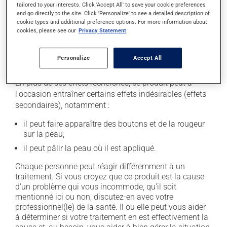
l'étiquette. N'en utilisez pas plus, ni plus souvent
tailored to your interests. Click 'Accept All' to save your cookie preferences
qu'indiqué. Les dérivés de la cortisone peuvent amincir
and go directly to the site. Click 'Personalize' to see a detailed description of
cookie types and additional preference options. For more information about
la peau et favoriser les infections de la peau. Ne les
cookies, please see our
Privacy Statement
appliquez pas inutilement.
Personalize
Accept All
Effets indésirables
En plus de ses effets recherchés, ce produit peut à
l'occasion entraîner certains effets indésirables (effets
secondaires), notamment :
il peut faire apparaître des boutons et de la rougeur
sur la peau;
il peut pâlir la peau où il est appliqué.
Chaque personne peut réagir différemment à un
traitement. Si vous croyez que ce produit est la cause
d'un problème qui vous incommode, qu'il soit
mentionné ici ou non, discutez-en avec votre
professionnel(le) de la santé. Il ou elle peut vous aider
à déterminer si votre traitement en est effectivement la