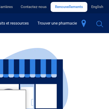
arrières
Contactez-nous
Renouvellements
English
its et ressources
Trouver une pharmacie