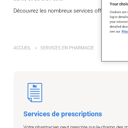
Your choic
Découvrez les nombreux services offerts par vo
Cookies are 
log-in detail
your interest
detailed des
see our
Pri
ACCUEIL
SERVICES EN PHARMACIE
Services de prescriptions
Votre pharmacien peut prescrire sur-le-champ des 