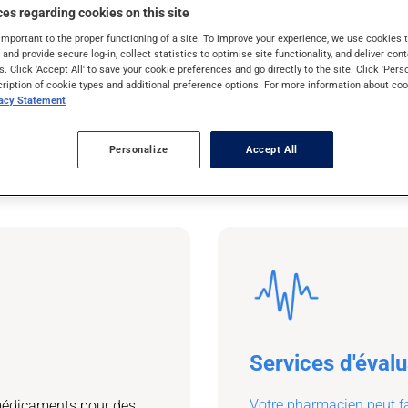
es regarding cookies on this site
tre pharmacien.
important to the proper functioning of a site. To improve your experience, we use cookie
s and provide secure log-in, collect statistics to optimise site functionality, and deliver cont
s. Click 'Accept All' to save your cookie preferences and go directly to the site. Click 'Pers
cription of cookie types and additional preference options. For more information about coo
vacy Statement
Personalize
Accept All
Services d'évalu
Votre pharmacien peut fa
médicaments pour des