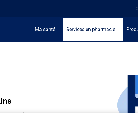
C
Ma santé
Services en pharmacie
Produ
ains
famille et vous en
la santé de première
ers vos objectifs de