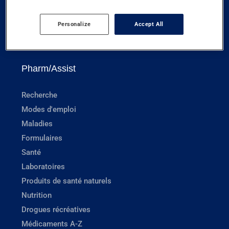
Services de télémédecine
Option+<sup>MC</sup> - marque privée
Personalize
Accept All
Nos marques de confiance
Pharm/Assist
Recherche
Modes d'emploi
Maladies
Formulaires
Santé
Laboratoires
Produits de santé naturels
Nutrition
Drogues récréatives
Médicaments A-Z