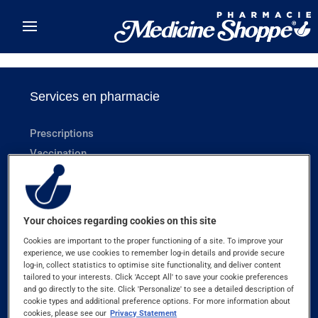
Skip to main content
⚠
Aucun résultat ne correspond à votre recherche
Filtrer
Services en pharmacie
Prescriptions
Vaccination
Évaluations et suivis
Médicaments personnalisés
Consultations bien-être
Your choices regarding cookies on this site
Cookies are important to the proper functioning of a site. To improve your
Produits et ressources
experience, we use cookies to remember log-in details and provide secure
log-in, collect statistics to optimise site functionality, and deliver content
tailored to your interests. Click 'Accept All' to save your cookie preferences
and go directly to the site. Click 'Personalize' to see a detailed description of
Appli mobile Votre santé
cookie types and additional preference options. For more information about
Assurance-Santé Plus
cookies, please see our
Privacy Statement