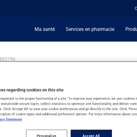
C
Ma santé
Services en pharmacie
Produ
402796
es regarding cookies on this site
important to the proper functioning of a site. To improve your experience, we use cookie
s and provide secure log-in, collect statistics to optimise site functionality, and deliver cont
s. Click 'Accept All' to save your cookie preferences and go directly to the site. Click 'Pers
cription of cookie types and additional preference options. For more information about coo
 par Vigilance Santé inc. Ces renseignements sont fournis à titre d
vacy Statement
z toujours un professionnel de la santé avant de prendre une décis
Personalize
Accept All