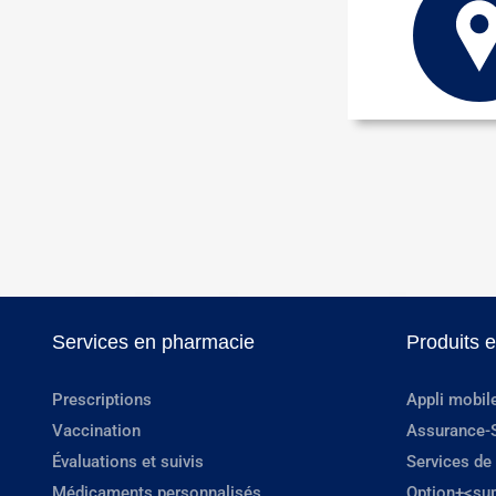
Services en pharmacie
Produits 
Prescriptions
Appli mobil
Vaccination
Assurance-
Évaluations et suivis
Services de
Médicaments personnalisés
Option+<su