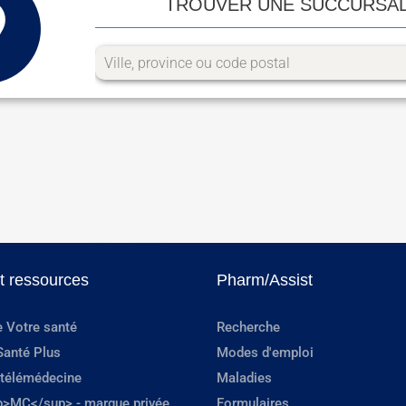
TROUVER UNE SUCCURSA
et ressources
Pharm/Assist
e Votre santé
Recherche
Santé Plus
Modes d'emploi
 télémédecine
Maladies
p>MC</sup> - marque privée
Formulaires