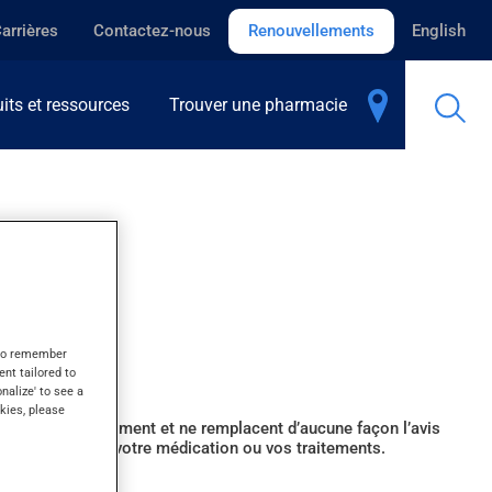
arrières
Contactez-nous
Renouvellements
English
its et ressources
Trouver une pharmacie
s to remember
ent tailored to
onalize' to see a
kies, please
’information seulement et ne remplacent d’aucune façon l’avis
ion qui concerne votre médication ou vos traitements.