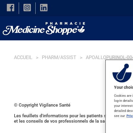
Skip to main content
ACCUEIL
PHARM/ASSIST
APOALLOPURINOL-00
Your choic
Cookies are 
log-in detail
© Copyright Vigilance Santé
your interest
detailed des
Les feuillets d'informations pour les patients sont produits
see our
Pri
et les conseils de vos professionnels de la santé. Consulte