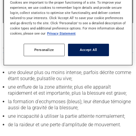
pour désigner une blessure à un muscle ou à un tendon
Cookies are important to the proper functioning of a site. To improve your
experience, we use cookies to remember log-in details and provide secure
est maintenant remplacé par les termes plus précis
log-in, collect statistics to optimise site functionality, and deliver content
décrits ci-dessus.
tailored to your interests. Click 'Accept All' to save your cookie preferences
and go directly to the site. Click 'Personalize' to see a detailed description of
cookie types and additional preference options. For more information about
cookies, please see our
Privacy Statement
SYMPTÔMES HABITUELS D'UNE BLESSURE
AUX TISSUS MOUS
Personalize
Accept All
Typiquement, une blessure aux tissus mous entraîne :
une douleur plus ou moins intense, parfois décrite comme
étant sourde, pulsatile ou vive;
une enflure de la zone atteinte; plus elle apparaît
rapidement et est importante, plus la blessure est grave;
la formation d’ecchymoses (bleus); leur étendue témoigne
aussi de la gravité de la blessure;
une incapacité à utiliser la partie atteinte normalement;
de la raideur et une perte d’amplitude de mouvement.