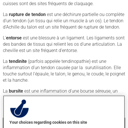
cuisses sont des sites fréquents de claquage.
La
rupture de tendon
est une déchirure partielle ou complète
d’un tendon (un tissu qui relie un muscle à un os). Le tendon
d’Achille du talon est un site fréquent de rupture de tendon.
L’
entorse
est une blessure à un ligament. Les ligaments sont
des bandes de tissus qui relient les os d’une articulation. La
cheville est un site fréquent d’entorse.
La
tendinite
(parfois appelée tendinopathie) est une
inflammation d’un tendon causée par la surutilisation. Elle
touche surtout l’épaule, le talon, le genou, le coude, le poignet
et la hanche.
La
bursite
est une inflammation d’une bourse séreuse, un
petit sac rempli de liquide qui sert à réduire la friction entre
un tendon et un os. L’épaule, le coude, le poignet et le pied
sont des sites fréquents de bursite.
Your choices regarding cookies on this site
Et la foulure? Le terme foulure qui était utilisé à la fois