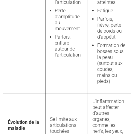
l’articulation
atteintes
Perte
Fatigue
d’amplitude
Parfois,
du
fièvre, perte
mouvement
de poids ou
Parfois,
d’appétit
enflure
Formation de
autour de
bosses sous
l’articulation
la peau
(surtout aux
coudes,
mains ou
pieds)
L’inflammation
peut affecter
d’autres
Se limite aux
organes,
Évolution de la
articulations
comme les
maladie
touchées
nerfs, les yeux,