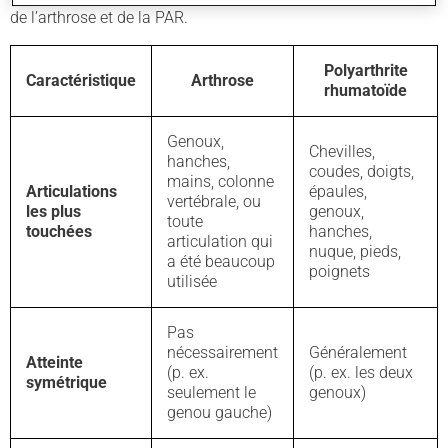
de l’arthrose et de la PAR.
Polyarthrite
Caractéristique
Arthrose
rhumatoïde
Genoux,
Chevilles,
hanches,
coudes, doigts,
mains, colonne
Articulations
épaules,
vertébrale, ou
les plus
genoux,
toute
touchées
hanches,
articulation qui
nuque, pieds,
a été beaucoup
poignets
utilisée
Pas
nécessairement
Généralement
Atteinte
(p. ex.
(p. ex. les deux
symétrique
seulement le
genoux)
genou gauche)