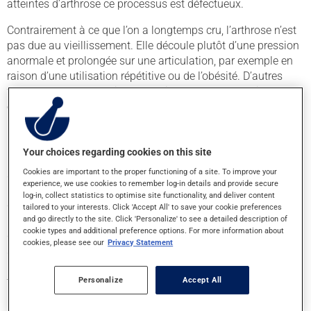
atteintes d’arthrose ce processus est défectueux.
Contrairement à ce que l’on a longtemps cru, l’arthrose n’est
pas due au vieillissement. Elle découle plutôt d’une pression
anormale et prolongée sur une articulation, par exemple en
raison d’une utilisation répétitive ou de l’obésité. D’autres
facteurs peuvent aussi entrer en jeu, comme l’hérédité, un
emploi avec des mouvements répétitifs, le sexe ou l’âge.
Causes et symptômes de la polyarthrite rhumatoïde (PAR)
Your choices regarding cookies on this site
La PAR est une maladie auto-immune, c’est-à-dire que le
Cookies are important to the proper functioning of a site. To improve your
système immunitaire s’attaque par erreur au cartilage qui
experience, we use cookies to remember log-in details and provide secure
recouvre les articulations, ce qui mène à de l’inflammation et
log-in, collect statistics to optimise site functionality, and deliver content
des lésions articulaires. Différents facteurs augmentent le
tailored to your interests. Click 'Accept All' to save your cookie preferences
and go directly to the site. Click 'Personalize' to see a detailed description of
risque de souffrir de PAR, notamment une prédisposition
cookie types and additional preference options. For more information about
génétique, le tabagisme et certaines infections qui
cookies, please see our
Privacy Statement
s’attaquent aux articulations. Avec le temps, si la maladie
n’est pas traitée, de plus en plus d’articulations seront
Personalize
Accept All
touchées.
Le tableau suivant présente les principales caractéristiques