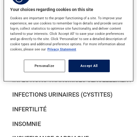
IMPÉTIGO
Your choices regarding cookies on this site
Cookies are important to the proper functioning of a site. To improve your
INCONTINENCE URINAIRE
experience, we use cookies to remember log-in details and provide secure
log-in, collect statistics to optimise site functionality, and deliver content
tailored to your interests. Click 'Accept All' to save your cookie preferences
and go directly to the site. Click 'Personalize' to see a detailed description of
INFECTIONS À CHAMPIGNONS (PIED
cookie types and additional preference options. For more information about
cookies, please see our
Privacy Statement
D'ATHLÈTE - MYCOSES)
INFECTIONS À MÉNINGOCOQUE
Personalize
Accept All
INFECTIONS TRANSMISES SEXUELLEMENT
INFECTIONS URINAIRES (CYSTITES)
INFERTILITÉ
INSOMNIE