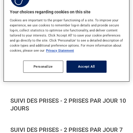
Your choices regarding cookies on this site
SUIVI DES PRISES - 1 PRISE PAR JOUR 10
JOURS
Cookies are important to the proper functioning of a site. To improve your
experience, we use cookies to remember log-in details and provide secure
log-in, collect statistics to optimise site functionality, and deliver content
tailored to your interests. Click 'Accept All' to save your cookie preferences
and go directly to the site. Click 'Personalize' to see a detailed description of
SUIVI DES PRISES - 1 PRISE PAR JOUR 5
cookie types and additional preference options. For more information about
JOURS
cookies, please see our
Privacy Statement
Personalize
Accept All
SUIVI DES PRISES - 1 PRISE PAR JOUR 7
JOURS
SUIVI DES PRISES - 2 PRISES PAR JOUR 10
JOURS
SUIVI DES PRISES - 2 PRISES PAR JOUR 7