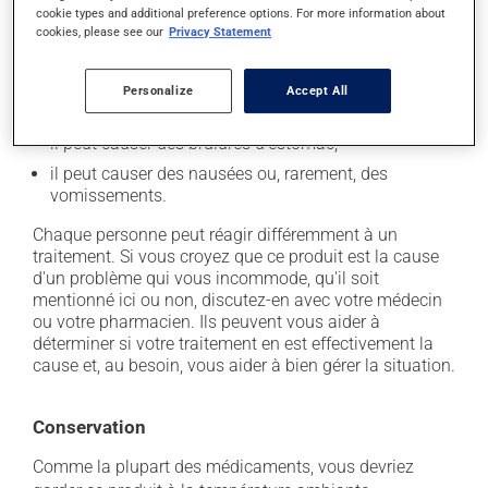
cookie types and additional preference options. For more information about
En plus de ses effets recherchés, ce produit peut à
cookies, please see our
Privacy Statement
l'occasion entraîner certains effets indésirables (effets
secondaires), notamment :
Personalize
Accept All
il peut donner des problèmes de digestion;
il peut causer des brûlures d'estomac;
il peut causer des nausées ou, rarement, des
vomissements.
Chaque personne peut réagir différemment à un
traitement. Si vous croyez que ce produit est la cause
d'un problème qui vous incommode, qu'il soit
mentionné ici ou non, discutez-en avec votre médecin
ou votre pharmacien. Ils peuvent vous aider à
déterminer si votre traitement en est effectivement la
cause et, au besoin, vous aider à bien gérer la situation.
Conservation
Comme la plupart des médicaments, vous devriez