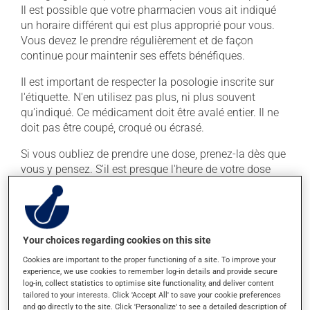
Il est possible que votre pharmacien vous ait indiqué
un horaire différent qui est plus approprié pour vous.
Vous devez le prendre régulièrement et de façon
continue pour maintenir ses effets bénéfiques.
Il est important de respecter la posologie inscrite sur
l'étiquette. N'en utilisez pas plus, ni plus souvent
qu'indiqué. Ce médicament doit être avalé entier. Il ne
doit pas être coupé, croqué ou écrasé.
Si vous oubliez de prendre une dose, prenez-la dès que
vous y pensez. S'il est presque l'heure de votre dose
suivante, laissez simplement tomber la dose oubliée.
Ne doublez pas la dose suivante pour tenter de vous
rattraper. Ce médicament peut être irritant pour
l'estomac : prenez-le avec de la nourriture. Essayez
Your choices regarding cookies on this site
d'éviter les aliments irritants comme le café, les mets
épicés et l'alcool.
Cookies are important to the proper functioning of a site. To improve your
experience, we use cookies to remember log-in details and provide secure
log-in, collect statistics to optimise site functionality, and deliver content
tailored to your interests. Click 'Accept All' to save your cookie preferences
Effets indésirables
and go directly to the site. Click 'Personalize' to see a detailed description of