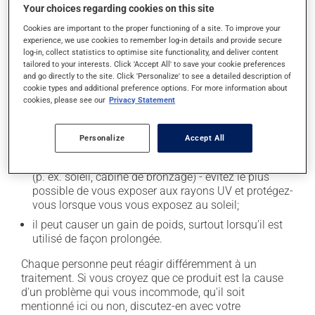
l'occasion entraîner certains effets indésirables (effets
Your choices regarding cookies on this site
secondaires), notamment :
Cookies are important to the proper functioning of a site. To improve your
il peut rendre la bouche sèche;
experience, we use cookies to remember log-in details and provide secure
log-in, collect statistics to optimise site functionality, and deliver content
il peut causer des maux de tête;
tailored to your interests. Click 'Accept All' to save your cookie preferences
and go directly to the site. Click 'Personalize' to see a detailed description of
il peut causer de la constipation - pour la prévenir,
cookie types and additional preference options. For more information about
buvez beaucoup, prenez plus de fibres alimentaires;
cookies, please see our
Privacy Statement
il peut causer des étourdissements ou vous endormir
- levez-vous lentement et soyez prudent avant de
Personalize
Accept All
prendre le volant;
il peut rendre votre peau plus sensible aux rayons UV
(p. ex. soleil, cabine de bronzage) - évitez le plus
possible de vous exposer aux rayons UV et protégez-
vous lorsque vous vous exposez au soleil;
il peut causer un gain de poids, surtout lorsqu'il est
utilisé de façon prolongée.
Chaque personne peut réagir différemment à un
traitement. Si vous croyez que ce produit est la cause
d'un problème qui vous incommode, qu'il soit
mentionné ici ou non, discutez-en avec votre