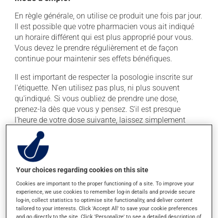
En règle générale, on utilise ce produit une fois par jour.
Il est possible que votre pharmacien vous ait indiqué
un horaire différent qui est plus approprié pour vous.
Vous devez le prendre régulièrement et de façon
continue pour maintenir ses effets bénéfiques.
Il est important de respecter la posologie inscrite sur
l'étiquette. N'en utilisez pas plus, ni plus souvent
qu'indiqué. Si vous oubliez de prendre une dose,
prenez-la dès que vous y pensez. S'il est presque
l'heure de votre dose suivante, laissez simplement
tomber la dose oubliée. Ne doublez pas la dose
suivante pour tenter de vous rattraper.
Ce médicament peut être irritant pour l'estomac :
prenez-le avec de la nourriture. Essayez d'éviter les
Your choices regarding cookies on this site
aliments irritants comme le café, les mets épicés et
Cookies are important to the proper functioning of a site. To improve your
l'alcool.
experience, we use cookies to remember log-in details and provide secure
log-in, collect statistics to optimise site functionality, and deliver content
tailored to your interests. Click 'Accept All' to save your cookie preferences
and go directly to the site. Click 'Personalize' to see a detailed description of