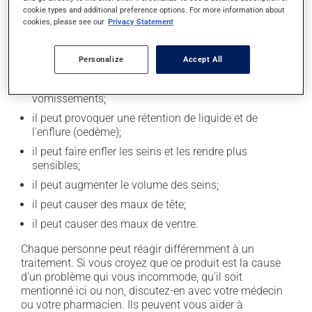
Effets indésirables
cookie types and additional preference options. For more information about
cookies, please see our
Privacy Statement
En plus de ses effets recherchés, ce produit peut à
l'occasion entraîner certains effets indésirables (effets
secondaires), notamment :
Personalize
Accept All
il peut causer des nausées ou, rarement, des
vomissements;
il peut provoquer une rétention de liquide et de
l'enflure (oedème);
il peut faire enfler les seins et les rendre plus
sensibles;
il peut augmenter le volume des seins;
il peut causer des maux de tête;
il peut causer des maux de ventre.
Chaque personne peut réagir différemment à un
traitement. Si vous croyez que ce produit est la cause
d'un problème qui vous incommode, qu'il soit
mentionné ici ou non, discutez-en avec votre médecin
ou votre pharmacien. Ils peuvent vous aider à