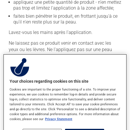
appliquez une petite quantité de produit - n'en mettez
pas trop et limitez l'application à la zone affectée;
faites bien pénétrer le produit, en frottant jusqu'à ce
qu'il n'en reste plus sur la peau.
Lavez-vous les mains après l'application.
Ne laissez pas ce produit venir en contact avec les
yeux ou les lèvres. Ne l'appliquez pas sur une peau
blessée par une coupure ou une éraflure.
En règle générale, on utilise ce produit de trois à quatre
fois par jour. Il est possible que votre pharmacien vous
ait indiqué un horaire différent qui est plus approprié
Your choices regarding cookies on this site
pour vous. Habituellement, on ne l'utilise qu'au besoin.
Cookies are important to the proper functioning of a site. To improve your
experience, we use cookies to remember log-in details and provide secure
Il est important de respecter la posologie inscrite sur
log-in, collect statistics to optimise site functionality, and deliver content
l'étiquette. N'en utilisez pas plus, ni plus souvent
tailored to your interests. Click 'Accept All' to save your cookie preferences
qu'indiqué.
and go directly to the site. Click 'Personalize' to see a detailed description of
cookie types and additional preference options. For more information about
cookies, please see our
Privacy Statement
Effets indésirables