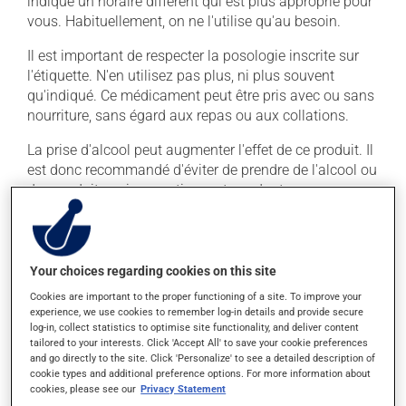
indiqué un horaire différent qui est plus approprié pour
vous. Habituellement, on ne l'utilise qu'au besoin.
Il est important de respecter la posologie inscrite sur
l'étiquette. N'en utilisez pas plus, ni plus souvent
qu'indiqué. Ce médicament peut être pris avec ou sans
nourriture, sans égard aux repas ou aux collations.
La prise d'alcool peut augmenter l'effet de ce produit. Il
est donc recommandé d'éviter de prendre de l'alcool ou
des produits qui en contiennent pendant que vous
utilisez ce médicament.
Effets indésirables
Your choices regarding cookies on this site
En plus de ses effets recherchés, ce produit peut à
Cookies are important to the proper functioning of a site. To improve your
experience, we use cookies to remember log-in details and provide secure
l'occasion entraîner certains effets indésirables (effets
log-in, collect statistics to optimise site functionality, and deliver content
secondaires), notamment :
tailored to your interests. Click 'Accept All' to save your cookie preferences
and go directly to the site. Click 'Personalize' to see a detailed description of
il peut causer des étourdissements ou vous endormir
cookie types and additional preference options. For more information about
- soyez prudent avant de prendre le volant;
cookies, please see our
Privacy Statement