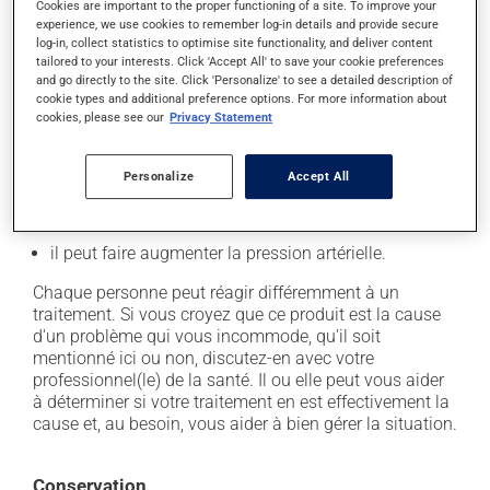
l'occasion entraîner certains effets indésirables (effets
Cookies are important to the proper functioning of a site. To improve your
secondaires), notamment :
experience, we use cookies to remember log-in details and provide secure
log-in, collect statistics to optimise site functionality, and deliver content
tailored to your interests. Click 'Accept All' to save your cookie preferences
il peut causer des maux de tête;
and go directly to the site. Click 'Personalize' to see a detailed description of
il agit sur l'intestin et peut causer de la diarrhée ou
cookie types and additional preference options. For more information about
de la constipation, selon la sensibilité de chacun;
cookies, please see our
Privacy Statement
il peut donner des problèmes de digestion;
Personalize
Accept All
il peut causer des étourdissements - levez-vous
lentement et soyez prudent avant de prendre le
volant;
il peut faire augmenter la pression artérielle.
Chaque personne peut réagir différemment à un
traitement. Si vous croyez que ce produit est la cause
d'un problème qui vous incommode, qu'il soit
mentionné ici ou non, discutez-en avec votre
professionnel(le) de la santé. Il ou elle peut vous aider
à déterminer si votre traitement en est effectivement la
cause et, au besoin, vous aider à bien gérer la situation.
Conservation