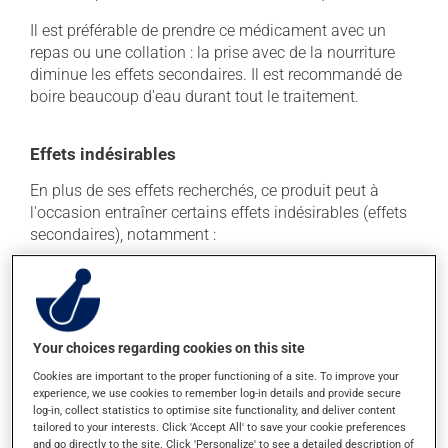
Il est préférable de prendre ce médicament avec un
repas ou une collation : la prise avec de la nourriture
diminue les effets secondaires. Il est recommandé de
boire beaucoup d'eau durant tout le traitement.
Effets indésirables
En plus de ses effets recherchés, ce produit peut à
l'occasion entraîner certains effets indésirables (effets
secondaires), notamment :
il peut causer de la constipation - pour la prévenir,
buvez beaucoup, prenez plus de fibres alimentaires.
Chaque personne peut réagir différemment à un
traitement. Si vous croyez que ce produit est la cause
Your choices regarding cookies on this site
d'un problème qui vous incommode, qu'il soit
Cookies are important to the proper functioning of a site. To improve your
mentionné ici ou non, discutez-en avec votre
experience, we use cookies to remember log-in details and provide secure
professionnel(le) de la santé. Il ou elle peut vous aider
log-in, collect statistics to optimise site functionality, and deliver content
à déterminer si votre traitement en est effectivement la
tailored to your interests. Click 'Accept All' to save your cookie preferences
and go directly to the site. Click 'Personalize' to see a detailed description of
cause et, au besoin, vous aider à bien gérer la situation.