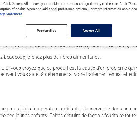
s. Click 'Accept All' to save your cookie preferences and go directly to the site. Click 'Pers
cription of cookie types and additional preference options. For more information about coo
vacy Statement
coupé, croqué ou écrasé. Ce médicament doit être pris avec un re
Personalize
Accept All
sion entraîner certains effets indésirables (effets secondaires), 
vez beaucoup, prenez plus de fibres alimentaires.
. Si vous croyez que ce produit est la cause d'un problème qui 
euvent vous aider à déterminer si votre traitement en est effecti
 produit à la température ambiante. Conservez-le dans un endroi
rtée des jeunes enfants. Faites détruire de façon sécuritaire tout