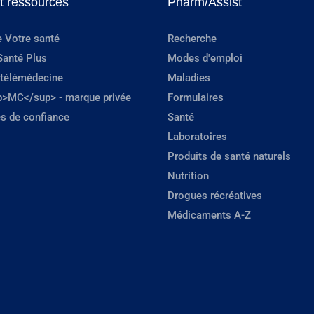
et ressources
Pharm/Assist
e Votre santé
Recherche
Santé Plus
Modes d'emploi
 télémédecine
Maladies
p>MC</sup> - marque privée
Formulaires
s de confiance
Santé
Laboratoires
Produits de santé naturels
Nutrition
Drogues récréatives
Médicaments A-Z