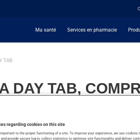
C
Ma santé
Services en pharmacie
Produ
Y TAB
A DAY TAB, COMPR
es regarding cookies on this site
ment de vitamines et minéraux.
important to the proper functioning of a site. To improve your experience, we use cookie
s and provide secure log-in, collect statistics to optimise site functionality, and deliver cont