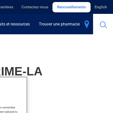
arrières
Contactez-nous
Renouvellements
English
its et ressources
Trouver une pharmacie
IME-LA
s to remember
ent tailored to