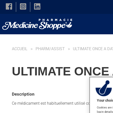
Skip to main content
ACCUEIL
PHARM/ASSIST
ULTIMATE ONCE A DA
ULTIMATE ONCE 
Description
Your choic
Ce médicament est habituellement utilisé comme supplé
Cookies are 
log-in detail