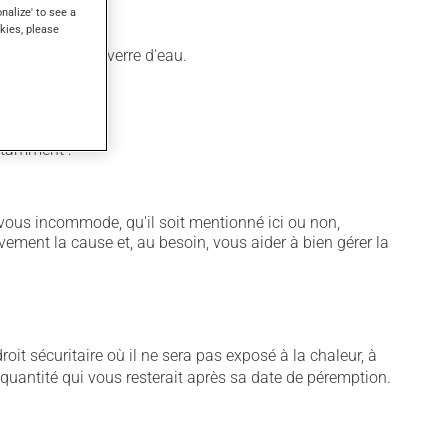
onalize' to see a
kies, please
pas et un grand verre d'eau.
notamment :
vous incommode, qu'il soit mentionné ici ou non,
vement la cause et, au besoin, vous aider à bien gérer la
t sécuritaire où il ne sera pas exposé à la chaleur, à
e quantité qui vous resterait après sa date de péremption.