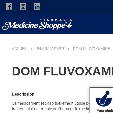
Skip to main content
ACCUEIL
PHARM/ASSIST
DOM FLUVOXAMINE
DOM FLUVOXAMI
Description
Ce médicament est habituellement utilisé pour la dépressi
traitement d'un trouble de l'humeur, le médicament ne pr
Your choic