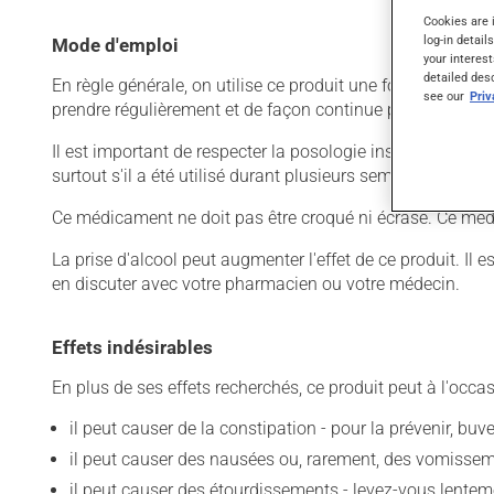
Cookies are 
log-in detail
Mode d'emploi
your interest
detailed des
En règle générale, on utilise ce produit une fois par jour.
see our
Pri
prendre régulièrement et de façon continue pour mainteni
Il est important de respecter la posologie inscrite sur l'é
surtout s'il a été utilisé durant plusieurs semaines. Si vo
Ce médicament ne doit pas être croqué ni écrasé. Ce médi
La prise d'alcool peut augmenter l'effet de ce produit. I
en discuter avec votre pharmacien ou votre médecin.
Effets indésirables
En plus de ses effets recherchés, ce produit peut à l'occa
il peut causer de la constipation - pour la prévenir, bu
il peut causer des nausées ou, rarement, des vomissem
il peut causer des étourdissements - levez-vous lentem