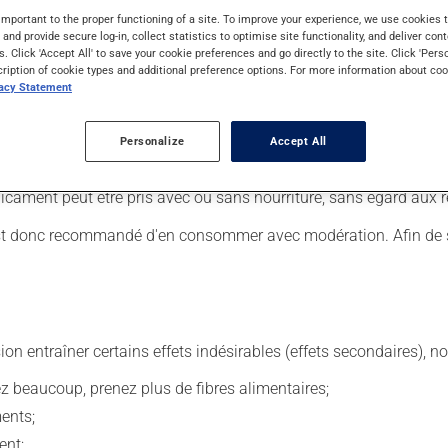
important to the proper functioning of a site. To improve your experience, we use cookie
s and provide secure log-in, collect statistics to optimise site functionality, and deliver cont
s. Click 'Accept All' to save your cookie preferences and go directly to the site. Click 'Pers
cription of cookie types and additional preference options. For more information about coo
 Il est possible que votre pharmacien vous ait indiqué un horaire 
vacy Statement
r ses effets bénéfiques.
tiquette. N'en utilisez pas plus, ni plus souvent qu'indiqué. Il es
Personalize
Accept All
us voulez cesser de l'utiliser, discutez-en avec votre pharmacien.
cament peut être pris avec ou sans nourriture, sans égard aux r
l est donc recommandé d'en consommer avec modération. Afin de sa
sion entraîner certains effets indésirables (effets secondaires), 
vez beaucoup, prenez plus de fibres alimentaires;
ents;
ent;