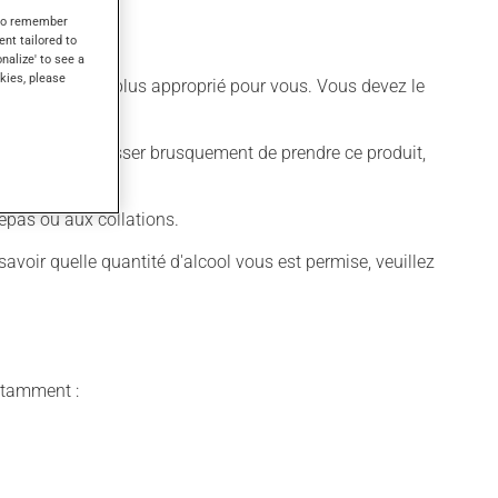
s to remember
ent tailored to
onalize' to see a
kies, please
différent qui est plus approprié pour vous. Vous devez le
t déconseillé de cesser brusquement de prendre ce produit,
epas ou aux collations.
voir quelle quantité d'alcool vous est permise, veuillez
notamment :